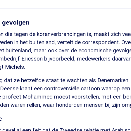
 gevolgen
 die tegen de koranverbrandingen is, maakt zich vee
den in het buitenland, vertelt de correspondent. Over
et buitenland, maar ook over de economische gevolge
bedrijf Ericsson bijvoorbeeld, medewerkers daarvan z
gt Michels.
g dat ze hetzelfde staat te wachten als Denemarken.
 Deense krant een controversiële cartoon waarop ee
e profeet Mohammed moest voorstellen, met een bom 
anden waren rellen, waar honderden mensen bij zijn o
e
er geval al een feit dat de Zweedse relatie met Arabis