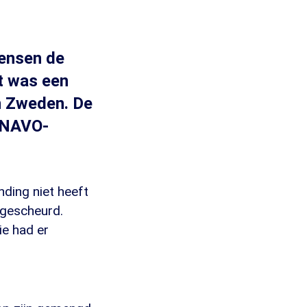
ensen de
t was een
n Zweden. De
k NAVO-
ding niet heeft
tgescheurd.
ie had er