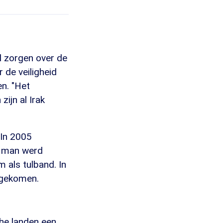
l zorgen over de
 de veiligheid
n. "Het
ijn al Irak
 In 2005
n man werd
als tulband. In
mgekomen.
che landen een