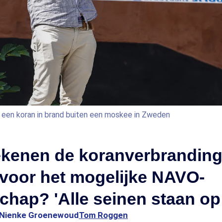
l een koran in brand buiten een moskee in Zweden
ekenen de koranverbranding
voor het mogelijke NAVO-
chap? 'Alle seinen staan op
Nienke Groenewoud
Tom Roggen