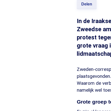
Delen
In de Iraak
Zweedse amb
protest teg
grote vraag 
lidmaatscha
Zweden-correspo
plaatsgevonden. 
Waarom de verbra
namelijk wel to
Grote groep 