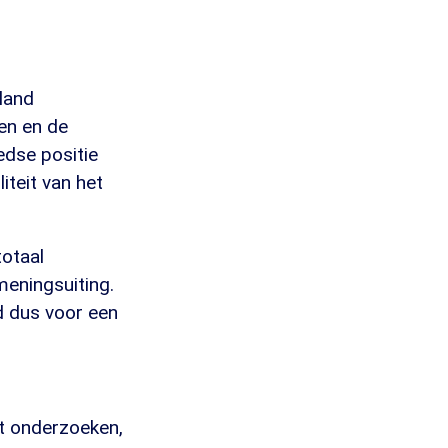
sland
en en de
dse positie
teit van het
totaal
meningsuiting.
d dus voor een
et onderzoeken,