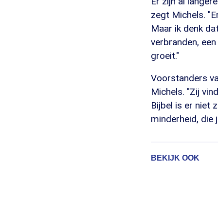
Er zijn al lange
zegt Michels. "E
Maar ik denk da
verbranden, een h
groeit."
Voorstanders van
Michels. "Zij vi
Bijbel is er nie
minderheid, die 
BEKIJK OOK