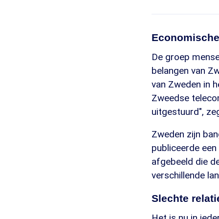
Economische
De groep mensen
belangen van Zwe
van Zweden in h
Zweedse telecom
uitgestuurd", ze
Zweden zijn ban
publiceerde een
afgebeeld die d
verschillende l
Slechte relati
Het is nu in ied