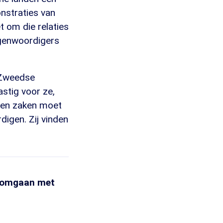
onstraties van
t om die relaties
egenwoordigers
e Zweedse
astig voor ze,
geen zaken moet
igen. Zij vinden
s omgaan met