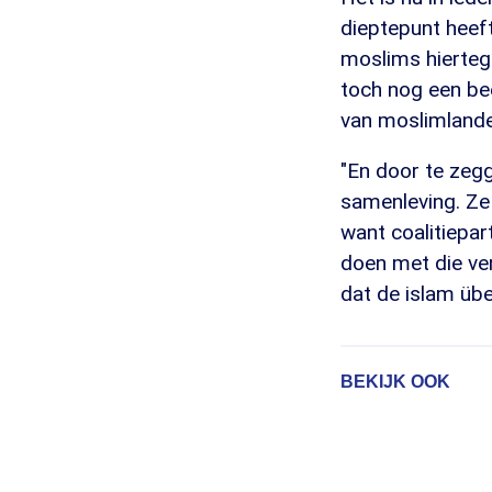
dieptepunt heeft
moslims hiertege
toch nog een bee
van moslimlanden
"En door te zeg
samenleving. Ze
want coalitiepa
doen met die ve
dat de islam übe
BEKIJK OOK