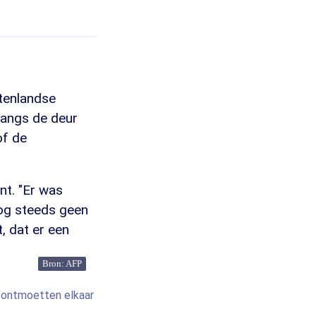
itenlandse
langs de deur
of de
nt. "Er was
nog steeds geen
, dat er een
Bron: AFP
 ontmoetten elkaar