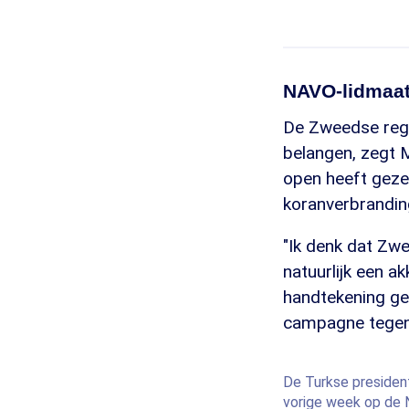
NAVO-lidmaa
De Zweedse rege
belangen, zegt M
open heeft geze
koranverbrandin
"Ik denk dat Zwe
natuurlijk een 
handtekening gez
campagne tegen 
De Turkse presiden
vorige week op de