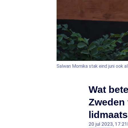
Salwan Momika stak eind juni ook a
Wat bet
Zweden 
lidmaats
20 jul 2023, 17:21