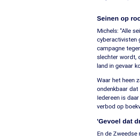
Seinen op ro
Michels: "Alle s
cyberactivisten
campagne tegen
slechter wordt, 
land in gevaar k
Waar het heen za
ondenkbaar dat e
Iedereen is daar
verbod op boekv
'Gevoel dat d
En de Zweedse r