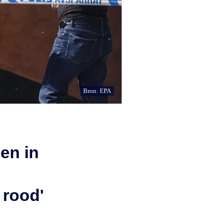
Bron: EPA
en in
 rood'