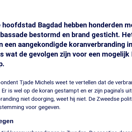
se hoofdstad Bagdad hebben honderden m
assade bestormd en brand gesticht. He
en een aangekondigde koranverbranding i
is wat de gevolgen zijn voor een mogelij
p.
ndent Tjade Michels weet te vertellen dat de verbran
Er is wel op de koran gestampt en er zijn pagina's ui
nding niet doorging, weet hij niet. De Zweedse polit
estemming voor gegeven.
tegen