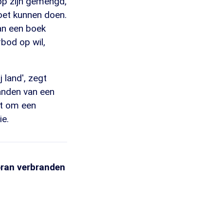
rop zijn gemengd,
moet kunnen doen.
an een boek
rbod op wil,
 land', zegt
randen van een
at om een
ie.
oran verbranden