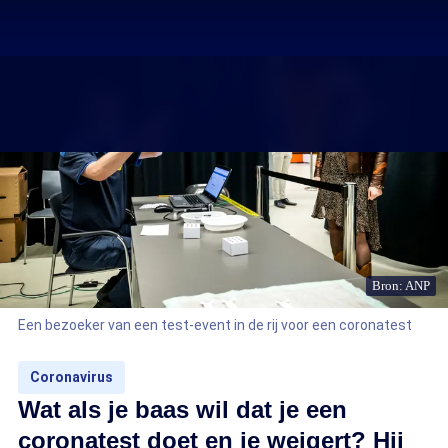
Bron: ANP
Een bezoeker van een test-event in de rij voor een coronatest
Coronavirus
Wat als je baas wil dat je een
coronatest doet en je weigert? Hij