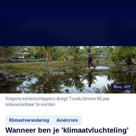
Bron: AFP
Volgens wetenschappers dreigt Tuvalu binnen 80 jaar
onbewoonbaar te worden
Klimaatverandering
Asielcrisis
Wanneer ben je 'klimaatvluchteling'