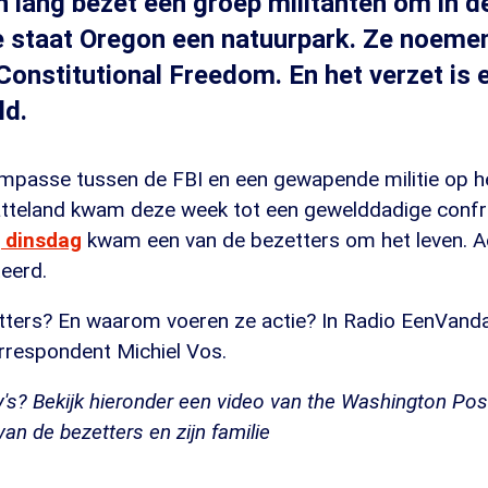
n lang bezet een groep militanten om in d
 staat Oregon een natuurpark. Ze noemen
 Constitutional Freedom. En het verzet is 
ld.
mpasse tussen de FBI en een gewapende militie op he
tteland kwam deze week tot een gewelddadige confr
j dinsdag
kwam een van de bezetters om het leven. Ac
eerd.
etters? En waarom voeren ze actie? In Radio EenVand
respondent Michiel Vos.
y's? Bekijk hieronder een video van the Washington P
van de bezetters en zijn familie