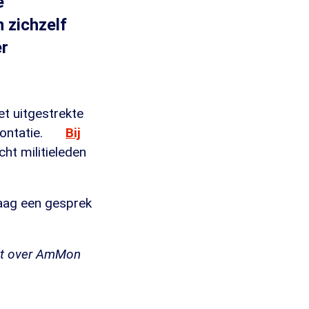
e
 zichzelf
er
t uitgestrekte
ontatie.
Bij
ht militieleden
aag een gesprek
ost over AmMon