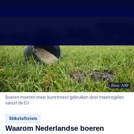
Bron: ANP
Boeren moeten meer kunstmest gebruiken door maatregelen
vanuit de EU
Stikstofcrisis
Waarom Nederlandse boeren