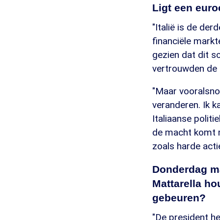
Ligt een euro
"Italië is de de
financiële markt
gezien dat dit s
vertrouwden de 
"Maar vooralsno
veranderen. Ik k
Italiaanse polit
de macht komt m
zoals harde acti
Donderdag ma
Mattarella h
gebeuren?
"De president h