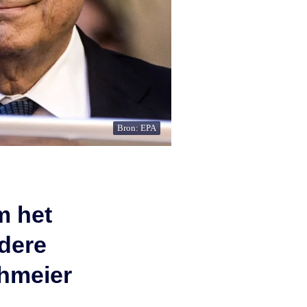
Bron: EPA
m het
ndere
thmeier