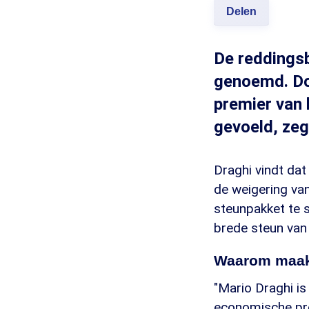
Delen
De reddingsb
genoemd. Don
premier van 
gevoeld, zeg
Draghi vindt dat 
de weigering va
steunpakket te s
brede steun van l
Waarom maakt
"Mario Draghi is 
economische pro