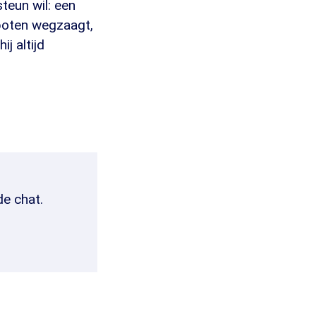
teun wil: een
lpoten wegzaagt,
j altijd
de chat.