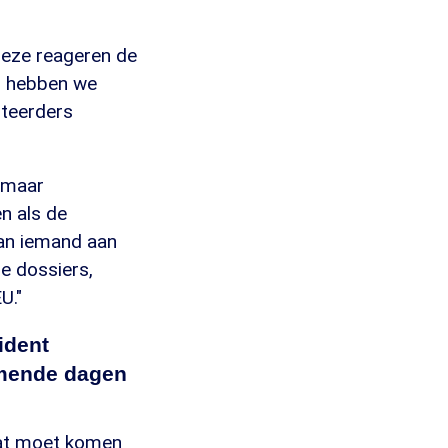
 deze reageren de
en hebben we
steerders
zomaar
n als de
dan iemand aan
e dossiers,
U."
ident
omende dagen
aat moet komen