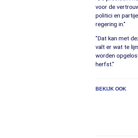
voor de vertrou
politici en parti
regering in."
"Dat kan met dez
valt er wat te li
worden opgelost
herfst."
BEKIJK OOK