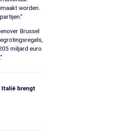
emaakt worden.
artijen."
tegenover Brussel
egrotingsregels,
205 miljard euro
"
 Italië brengt