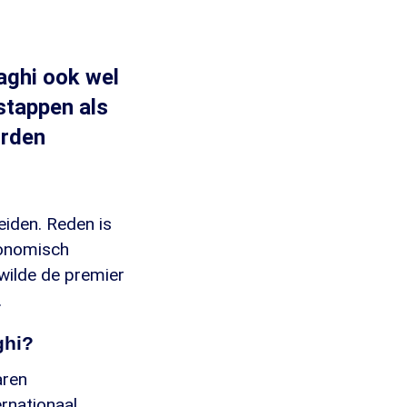
aghi ook wel
stappen als
orden
leiden. Reden is
conomisch
wilde de premier
.
ghi?
aren
rnationaal