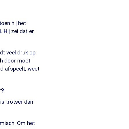
toen hij het
 Hij zei dat er
rdt veel druk op
och door moet
d afspeelt, weet
r?
is trotser dan
nomisch. Om het