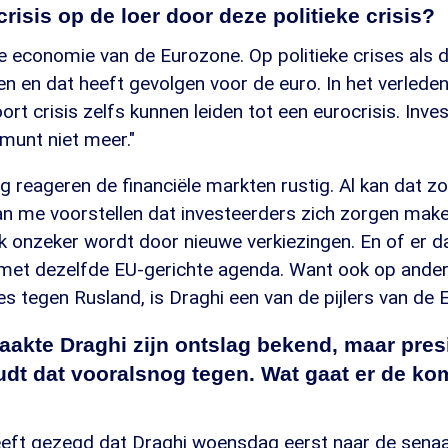
crisis op de loer door deze politieke crisis?
rde economie van de Eurozone. Op politieke crises als
en en dat heeft gevolgen voor de euro. In het verled
oort crisis zelfs kunnen leiden tot een eurocrisis. Inve
munt niet meer."
g reageren de financiële markten rustig. Al kan dat 
an me voorstellen dat investeerders zich zorgen make
iek onzeker wordt door nieuwe verkiezingen. En of er 
et dezelfde EU-gerichte agenda. Want ook op ander
es tegen Rusland, is Draghi een van de pijlers van de E
akte Draghi zijn ontslag bekend, maar pres
oudt dat vooralsnog tegen. Wat gaat er de k
eeft gezegd dat Draghi woensdag eerst naar de sen