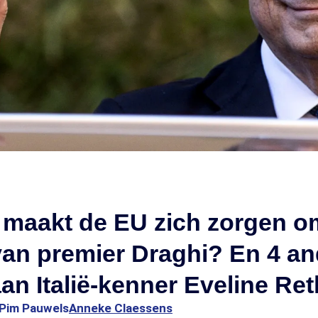
maakt de EU zich zorgen o
van premier Draghi? En 4 a
an Italië-kenner Eveline Re
Pim Pauwels
Anneke Claessens