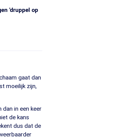
gen 'druppel op
 lichaam gaat dan
 moeilijk zijn,
 dan in een keer
niet de kans
tekent dus dat de
l weerbaarder