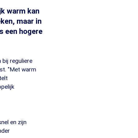
ijk warm kan
ken, maar in
is een hogere
bij reguliere
ust. "Met warm
elt
pelijk
el en zijn
nder