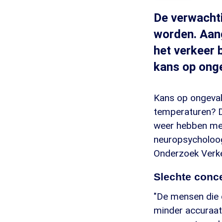
De verwacht
worden. Aan
het verkeer 
kans op onge
Kans op ongevall
temperaturen? De
weer hebben men
neuropsycholoog
Onderzoek Verke
Slechte conce
"De mensen die 
minder accuraat