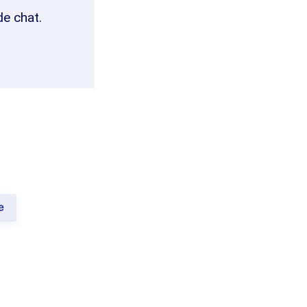
de chat.
e