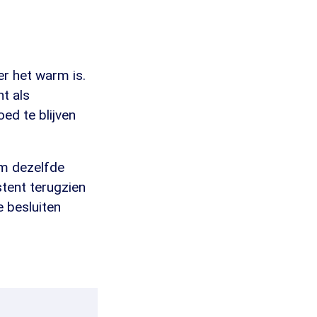
r het warm is.
t als
ed te blijven
om dezelfde
stent terugzien
e besluiten