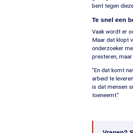
bent tegen dieze
Te snel een b
Vaak wordt er o
Maar dat klopt v
onderzoeker meet
presteren, maar 
"En dat komt na
arbeid te levere
is dat mensen sn
toeneemt."
Vragen? S