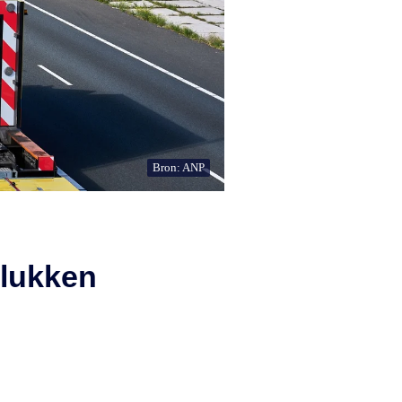
Bron: ANP
elukken