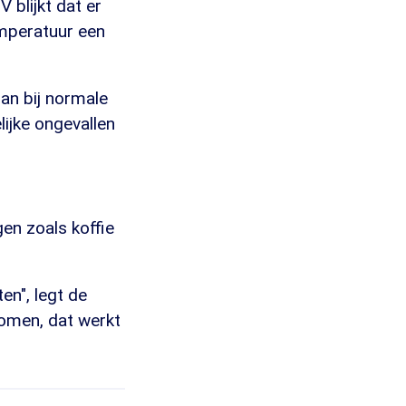
 blijkt dat er
mperatuur een
dan bij normale
lijke ongevallen
en zoals koffie
en", legt de
komen, dat werkt