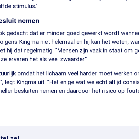
lfde stimulus."
esluit nemen
ok gedacht dat er minder goed gewerkt wordt wannee
olgens Kingma niet helemaal en hij kan het weten, wan
 hij dat regelmatig. "Mensen zijn vaak in staat om go
ze ervaren het als veel zwaarder."
tuurlijk omdat het lichaam veel harder moet werken 
n", legt Kingma uit. "Het enige wat we echt altijd consi
eller besluiten nemen en daardoor het risico op fout
tel ze!