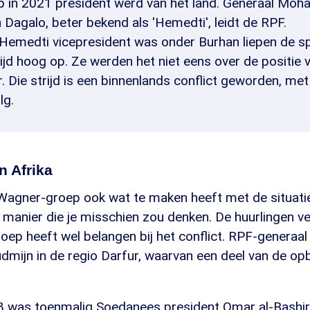
p in 2021 president werd van het land. Generaal Mo
agalo, beter bekend als 'Hemedti', leidt de RPF.
Hemedti vicepresident was onder Burhan liepen de s
tijd hoog op. Ze werden het niet eens over de positie 
r. Die strijd is een binnenlands conflict geworden, me
lg.
n Afrika
e Wagner-groep ook wat te maken heeft met de situati
e manier die je misschien zou denken. De huurlingen ve
ep heeft wel belangen bij het conflict. RPF-generaal
dmijn in de regio Darfur, waarvan een deel van de o
8 was toenmalig Soedanees president Omar al-Bashir