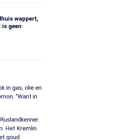
dhuis wappert,
 is geen
 in gas, olie en
lemon. "Want in
e Ruslandkenner.
n. Het Kremlin
het goud