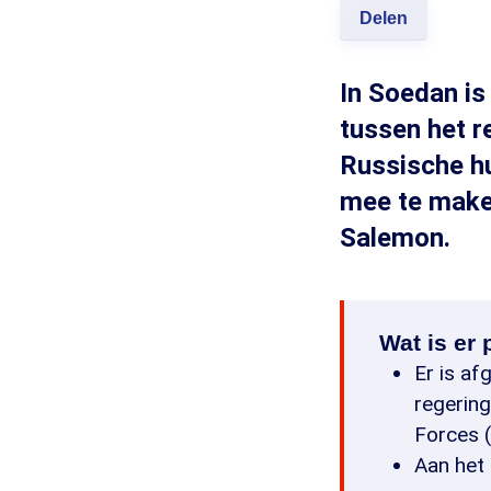
Delen
In Soedan is
tussen het r
Russische hu
mee te maken
Salemon.
Wat is er
Er is af
regerin
Forces (
Aan het 