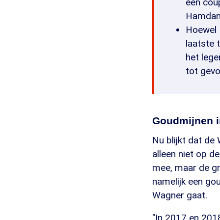
een cou
Hamdan D
Hoewel 
laatste 
het lege
tot gevo
Goudmijnen i
Nu blijkt dat d
alleen niet op d
mee, maar de gro
namelijk een gou
Wagner gaat.
"In 2017 en 201