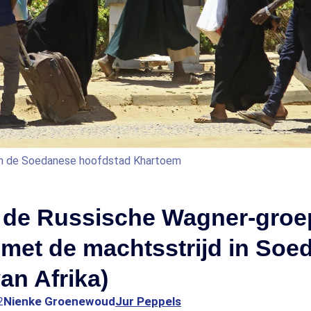
in de Soedanese hoofdstad Khartoem
de Russische Wagner-groep
met de machtsstrijd in Soe
van Afrika)
2
Nienke Groenewoud
Jur Peppels