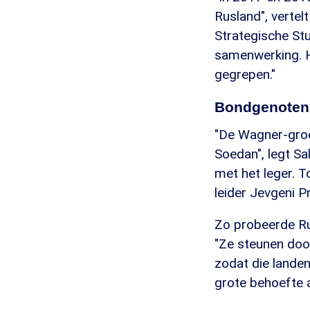
Rusland", verte
Strategische St
samenwerking. H
gegrepen."
Bondgenoten
"De Wagner-groe
Soedan", legt S
met het leger. 
leider Jevgeni P
Zo probeerde Rus
"Ze steunen doo
zodat die landen
grote behoefte 