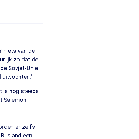
 niets van de
rlijk zo dat de
 de Sovjet-Unie
 uitvochten."
et is nog steeds
gt Salemon.
orden er zelfs
t Rusland een