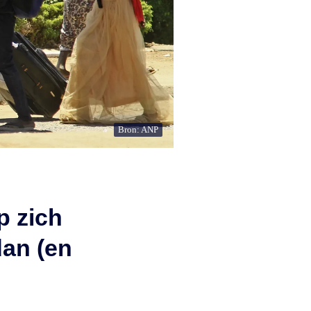
Bron: ANP
 zich
dan (en