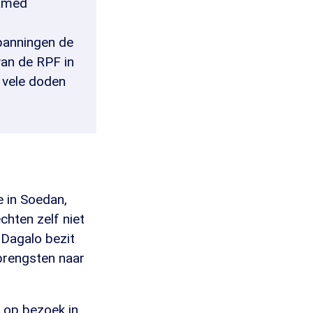
hamed
panningen de
van de RPF in
t vele doden
e in Soedan,
chten zelf niet
 Dagalo bezit
pbrengsten naar
 op bezoek in