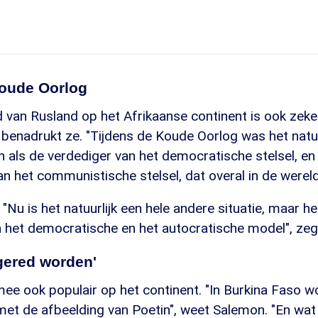
Koude Oorlog
van Rusland op het Afrikaanse continent is ook zeker
 benadrukt ze. "Tijdens de Koude Oorlog was het natuu
 als de verdediger van het democratische stelsel, en
an het communistische stelsel, dat overal in de wereld
 "Nu is het natuurlijk een hele andere situatie, maar h
en het democratische en het autocratische model", ze
gered worden'
ee ook populair op het continent. "In Burkina Faso w
met de afbeelding van Poetin", weet Salemon. "En wa