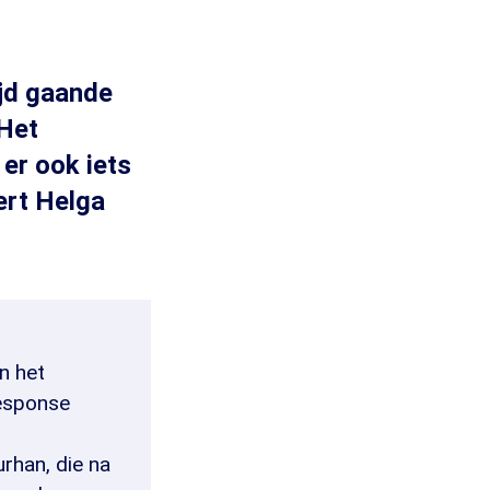
ijd gaande
 Het
er ook iets
ert Helga
n het
Response
rhan, die na