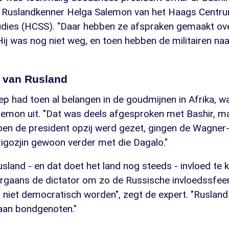
lt Ruslandkenner Helga Salemon van het Haags Centr
udies (HCSS). "Daar hebben ze afspraken gemaakt over
ij was nog niet weg, en toen hebben de militairen na
 van Rusland
p had toen al belangen in de goudmijnen in Afrika, w
alemon uit. "Dat was deels afgesproken met Bashir, m
Toen de president opzij werd gezet, gingen de Wagner
rigozjin gewoon verder met die Dagalo."
land - en dat doet het land nog steeds - invloed te kr
rgaans de dictator om zo de Russische invloedssfeer
 niet democratisch worden", zegt de expert. "Rusland
aan bondgenoten."