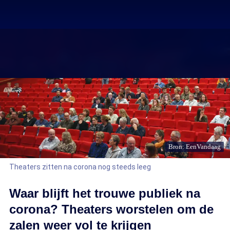
Bron: EenVandaag
Theaters zitten na corona nog steeds leeg
Waar blijft het trouwe publiek na
corona? Theaters worstelen om de
zalen weer vol te krijgen