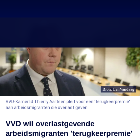
Bron: EenVandaag
VVD-Kamerlid Thierry Aartsen pleit voor een 'terugkeerpremie'
aan arbeidsmigranten die overlast geven
VVD wil overlastgevende
arbeidsmigranten 'terugkeerpremie'