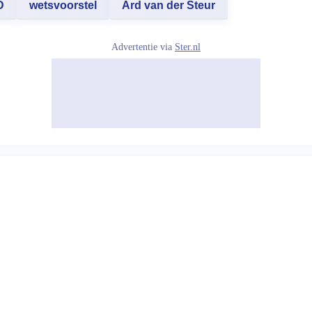
D
wetsvoorstel
Ard van der Steur
Advertentie via
Ster.nl