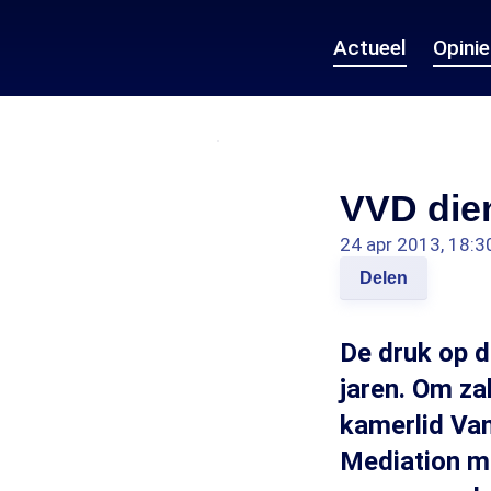
Actueel
Opini
VVD dien
24 apr 2013, 18:3
Delen
De druk op d
jaren. Om za
kamerlid Van
Mediation mo