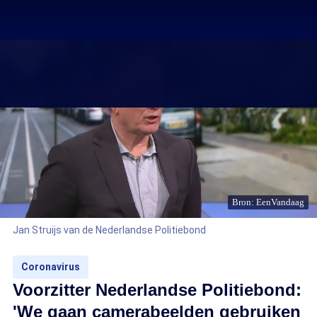
Bron: EenVandaag
Jan Struijs van de Nederlandse Politiebond
Coronavirus
Voorzitter Nederlandse Politiebond:
'We gaan camerabeelden gebruiken