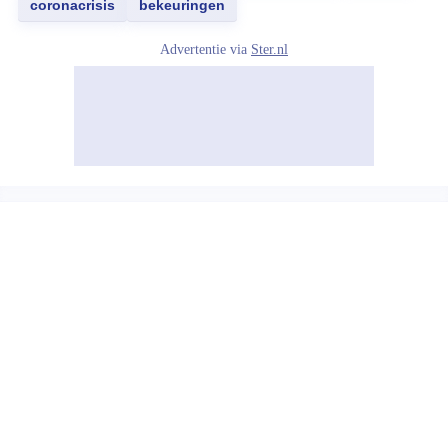
coronacrisis
bekeuringen
Advertentie via
Ster.nl