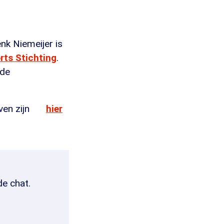
enk Niemeijer is
rts Stichting
.
 de
ven zijn
hier
de chat.