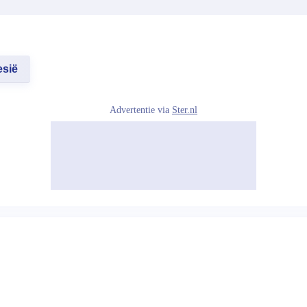
esië
Advertentie via
Ster.nl