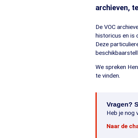
archieven, t
De VOC archieven
historicus en is
Deze particulier
beschikbaarstel
We spreken Henk 
te vinden.
Vragen? S
Heb je nog v
Naar de ch