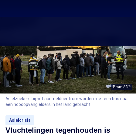
Bron: ANP
Asielzoekers bij het aanmeldcentrum worden met een bus naar
een noodopvang elders in het land gebracht
Asielcrisis
Vluchtelingen tegenhouden is