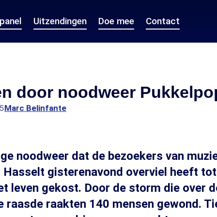
epanel
Uitzendingen
Doe mee
Contact
den door noodweer Pukkelpo
15
Marc Belinfante
nge noodweer dat de bezoekers van muzie
 Hasselt gisterenavond overviel heeft tot
het leven gekost. Door de storm die over d
de raasde raakten 140 mensen gewond. Ti