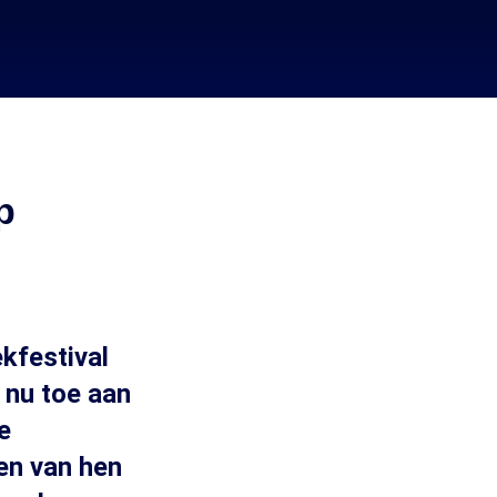
p
kfestival
 nu toe aan
e
en van hen