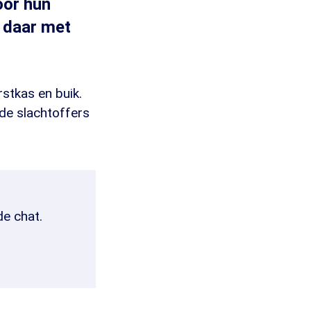
oor hun
t daar met
stkas en buik.
 de slachtoffers
de chat.