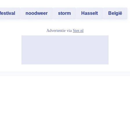
festival
noodweer
storm
Hasselt
België
Advertentie via
Ster.nl