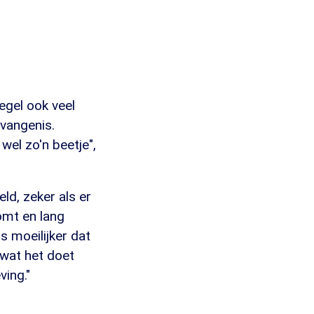
egel ook veel
evangenis.
el zo'n beetje",
ld, zeker als er
omt en lang
s moeilijker dat
 wat het doet
ving."