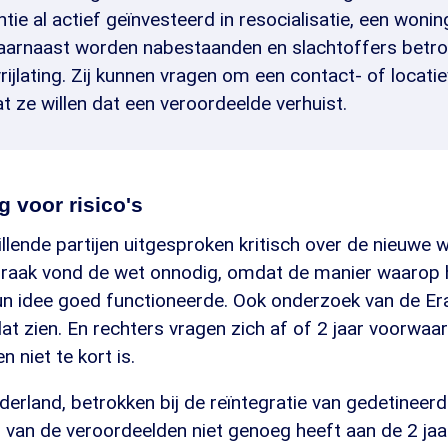
ntie al actief geïnvesteerd in resocialisatie, een woni
Daarnaast worden nabestaanden en slachtoffers betrok
vrijlating. Zij kunnen vragen om een contact- of locati
 ze willen dat een veroordeelde verhuist.
 voor risico's
illende partijen uitgesproken kritisch over de nieuwe 
raak vond de wet onnodig, omdat de manier waarop 
un idee goed functioneerde. Ook onderzoek van de E
 dat zien. En rechters vragen zich af of 2 jaar voorwaard
 niet te kort is.
erland, betrokken bij de reïntegratie van gedetineer
 van de veroordeelden niet genoeg heeft aan de 2 jaa