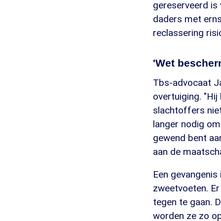
gereserveerd is
daders met erns
reclassering risi
'Wet bescherm
Tbs-advocaat Jan
overtuiging. "Hi
slachtoffers niet
langer nodig om 
gewend bent aan
aan de maatscha
Een gevangenis i
zweetvoeten. Er 
tegen te gaan. 
worden ze zo op 