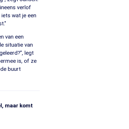
neens verlof
iets wat je een
t."
en van een
e situatie van
geleerd?", legt
 ermee is, of ze
 de buurt
el, maar komt