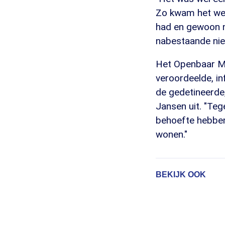
Zo kwam het wel
had en gewoon n
nabestaande niet
Het Openbaar Min
veroordeelde, in
de gedetineerde, 
Jansen uit. "Teg
behoefte hebben
wonen."
BEKIJK OOK