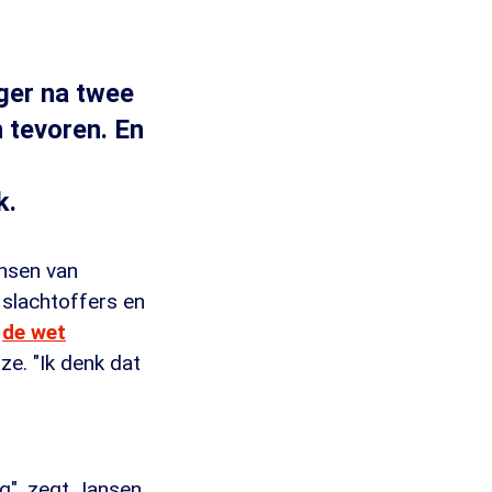
ger na twee
n tevoren. En
k.
ansen van
 slachtoffers en
de wet
 ze. "Ik denk dat
g", zegt Jansen.