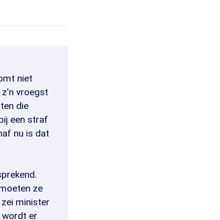
omt niet
 z'n vroegst
ten die
ij een straf
naf nu is dat
fsprekend.
 moeten ze
 zei minister
 wordt er