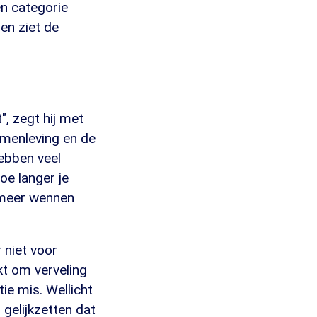
n categorie
en ziet de
", zegt hij met
samenleving en de
hebben veel
oe langer je
l meer wennen
 niet voor
kt om verveling
ie mis. Wellicht
 gelijkzetten dat