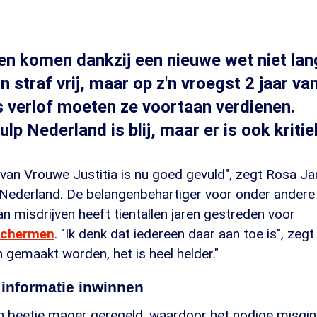
n komen dankzij een nieuwe wet niet lan
 straf vrij, maar op z'n vroegst 2 jaar va
ls verlof moeten ze voortaan verdienen.
lp Nederland is blij, maar er is ook kritie
van Vrouwe Justitia is nu goed gevuld", zegt Rosa J
 Nederland. De belangenbehartiger voor onder andere
 misdrijven heeft tientallen jaren gestreden voor
schermen
. "Ik denk dat iedereen daar aan toe is", zegt
 gemaakt worden, het is heel helder."
 informatie inwinnen
n beetje mager geregeld, waardoor het nodige misgin