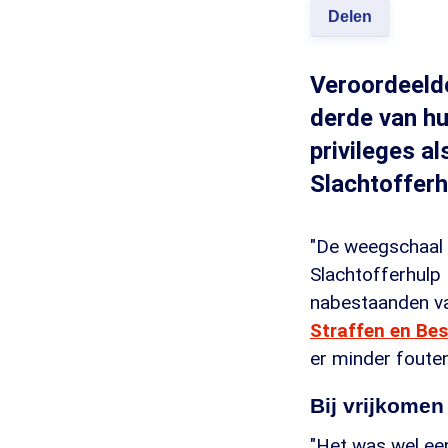
Delen
Veroordeelde
derde van hun
privileges a
Slachtofferhu
"De weegschaal 
Slachtofferhulp
nabestaanden van
Straffen en Be
er minder fouten
Bij vrijkomen
"Het was wel ee