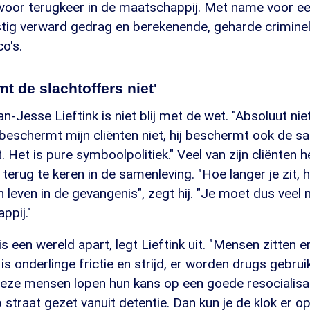
 voor terugkeer in de maatschappij. Met name voor ee
tig verward gedrag en berekenende, geharde criminel
co's.
t de slachtoffers niet'
-Jesse Lieftink is niet blij met de wet. "Absoluut niet
j beschermt mijn cliënten niet, hij beschermt ook de 
. Het is pure symboolpolitiek." Veel van zijn cliënten 
terug te keren in de samenleving. "Hoe langer je zit, h
 leven in de gevangenis", zegt hij. "Je moet dus vee
ppij."
s een wereld apart, legt Lieftink uit. "Mensen zitten er
is onderlinge frictie en strijd, er worden drugs gebrui
Deze mensen lopen hun kans op een goede resocialisat
straat gezet vanuit detentie. Dan kun je de klok er op