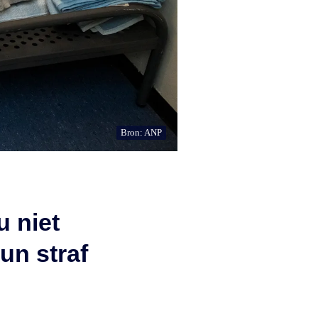
Bron: ANP
u niet
un straf