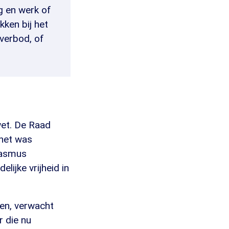
ng en werk of
ken bij het
everbod, of
wet. De Raad
het was
rasmus
elijke vrijheid in
den, verwacht
r die nu