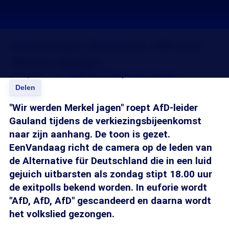
Verkiezingen Duitsland: AfD gaat
'Merkel opjagen'
25 sep 2017, 18:15
Erik van Prooijen
Jan Ponsen
Delen
"Wir werden Merkel jagen" roept AfD-leider
Gauland tijdens de verkiezingsbijeenkomst
naar zijn aanhang. De toon is gezet.
EenVandaag richt de camera op de leden van
de Alternative für Deutschland die in een luid
gejuich uitbarsten als zondag stipt 18.00 uur
de exitpolls bekend worden. In euforie wordt
"AfD, AfD, AfD" gescandeerd en daarna wordt
het volkslied gezongen.