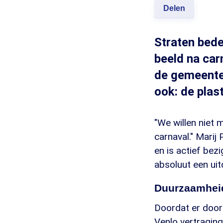
Delen
Straten bede
beeld na car
de gemeente 
ook: de plas
"We willen niet m
carnaval." Marij
en is actief be
absoluut een uit
Duurzaamheid
Doordat er door 
Venlo vertragin