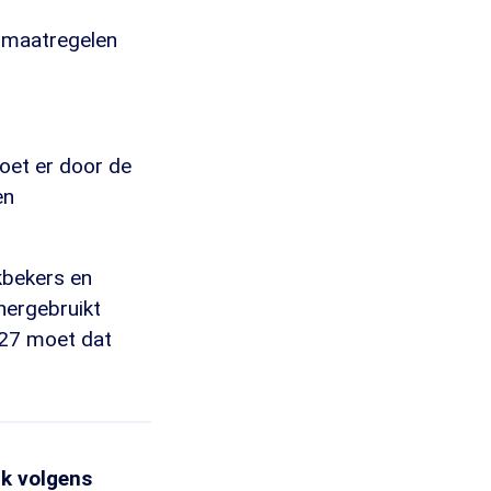
 maatregelen
oet er door de
en
kbekers en
hergebruikt
027 moet dat
ak volgens