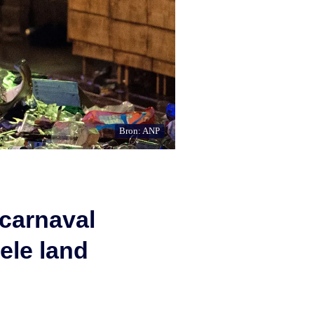
Bron: ANP
 carnaval
ele land