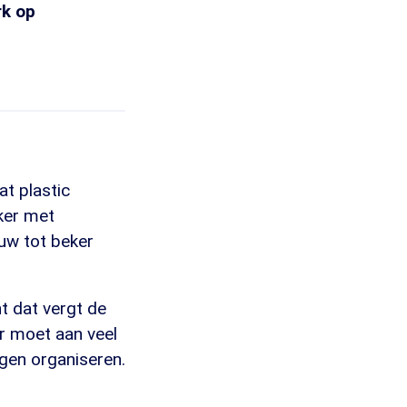
rk op
at plastic
ker met
euw tot beker
t dat vergt de
er moet aan veel
gen organiseren.