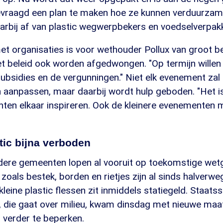
vraagd een plan te maken hoe ze kunnen verduurzam
arbij af van plastic wegwerpbekers en voedselverpak
 organisaties is voor wethouder Pollux van groot b
 het beleid ook worden afgedwongen. "Op termijn willen
bsidies en de vergunningen." Niet elk evenement zal 
n aanpassen, maar daarbij wordt hulp geboden. "Het i
ten elkaar inspireren. Ook de kleinere evenementen
ic bijna verboden
dere gemeenten lopen al vooruit op toekomstige wetg
oals bestek, borden en rietjes zijn al sinds halverw
leine plastic flessen zit inmiddels statiegeld. Staatss
n, die gaat over milieu, kwam dinsdag met nieuwe ma
g verder te beperken.