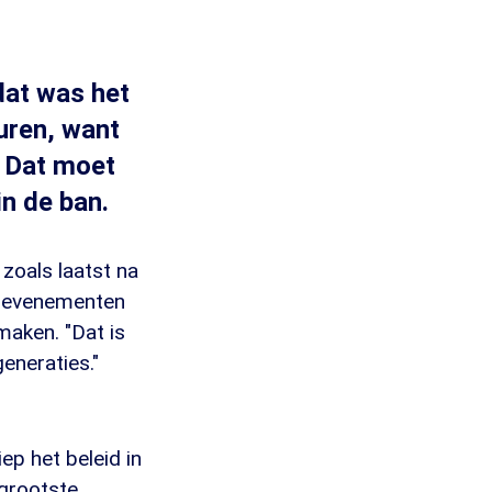
dat was het
euren, want
. Dat moet
in de ban.
 zoals laatst na
en evenementen
aken. "Dat is
eneraties."
ep het beleid in
 grootste