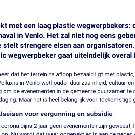
kt met een laag plastic wegwerpbekers: 
naval in Venlo. Het zal niet nog eens geb
stelt strengere eisen aan organisatoren
tic wegwerpbeker gaat uiteindelijk overal 
eer dat het terrein na afloop bezaaid ligt met plastic,
 Pollux is in Venlo wethouder duurzaamheid, cultuur 
zig om de evenementen in de gemeente duurzamer te m
daging. Maar het is heel belangrijk voor toekomstige g
seisen voor vergunning en subsidie
corona bijna 2 jaar geen evenementen zijn geweest, li
g op. Nu wordt dat weer opgepakt en is aan de negen