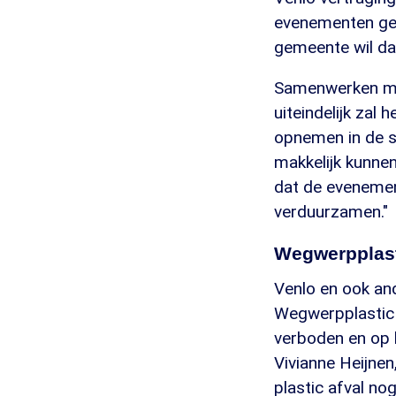
evenementen ge
gemeente wil da
Samenwerken met
uiteindelijk zal
opnemen in de su
makkelijk kunne
dat de evenemen
verduurzamen."
Wegwerpplast
Venlo en ook an
Wegwerpplastic z
verboden en op k
Vivianne Heijne
plastic afval no