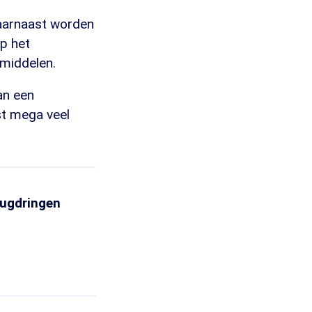
Daarnaast worden
op het
kmiddelen.
an een
t mega veel
rugdringen