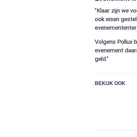
"Klaar zijn we v
ook eisen gestel
evenemententerr
Volgens Pollux b
evenement daarm
geld."
BEKIJK OOK