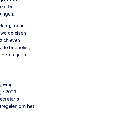
en. De
kingen.
elang, maar
 we de eisen
zich even
s de bedoeling
 moeten gaan
eving.
ege 2021
ecretaris
atregelen om het