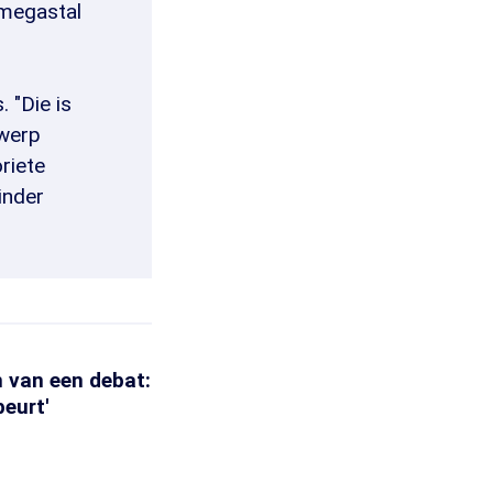
 megastal
 "Die is
rwerp
oriete
inder
n van een debat:
beurt'