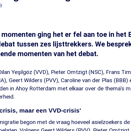
9
momenten ging het er fel aan toe in het
ebat tussen zes lijsttrekkers. We bespre
lende momenten van het debat.
s Dilan Yeşilgöz (VVD), Pieter Omtzigt (NSC), Frans 
A), Geert Wilders (PVV), Caroline van der Plas (BBB)
den in Ahoy Rotterdam met elkaar over de thema's mig
rheid.
lcrisis, maar een VVD-crisis'
igratie begon met de vraag hoeveel asielzoekers de li
toelaten. Volgens Geert Wilders (PVV), Pieter Omtzigt