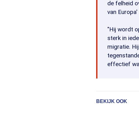
de felheid o
van Europa' 
"Hij wordt o
sterk in ied
migratie. Hi
tegenstande
effectief wa
BEKIJK OOK