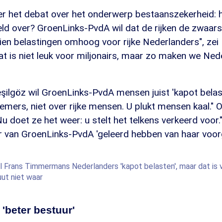
 er het debat over het onderwerp bestaanszekerheid:
d over? GroenLinks-PvdA wil dat de rijken de zwaars
ien belastingen omhoog voor rijke Nederlanders", zei
 is niet leuk voor miljonairs, maar zo maken we Ned
şilgöz wil GroenLinks-PvdA mensen juist 'kapot belas
emers, niet over rijke mensen. U plukt mensen kaal." O
doet ze het weer: u stelt het telkens verkeerd voor.
r van GroenLinks-PvdA 'geleerd hebben van haar voor
l Frans Timmermans Nederlanders 'kapot belasten', maar dat is 
ut niet waar
 'beter bestuur'