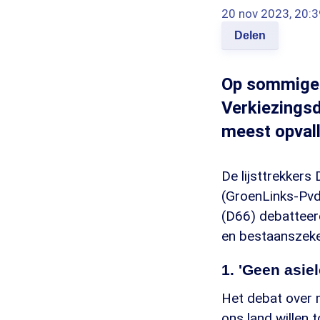
20 nov 2023, 20:3
Delen
Op sommige 
Verkiezingsd
meest opval
De lijsttrekker
(GroenLinks-Pvd
(D66) debatteer
en bestaanszeke
1. 'Geen asie
Het debat over m
ons land willen 