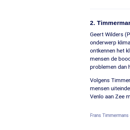
2. Timmerman
Geert Wilders (
onderwerp klimaa
ontkennen het kl
mensen de boods
problemen dan h
Volgens Timmerm
mensen uiteindel
Venlo aan Zee mi
Frans Timmermans e