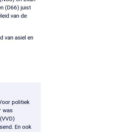
n (D66) juist
eleid van de
d van asiel en
oor politiek
r was
 (VVD)
ssend. En ook