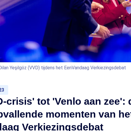
ilan Yeşilgöz (VVD) tijdens het EenVandaag Verkiezingsdebat
23
crisis' tot 'Venlo aan zee': 
pvallende momenten van he
aag Verkiezingsdebat