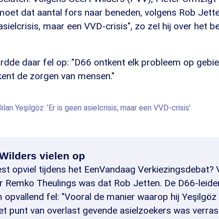
moet dat aantal fors naar beneden, volgens Rob Jette
 asielcrisis, maar een VVD-crisis", zo zeI hij over het b
rdde daar fel op: "D66 ontkent elk probleem op gebie
tkent de zorgen van mensen."
an Yeşilgöz: 'Er is geen asielcrisis, maar een VVD-crisis'
 Wilders vielen op
st opviel tijdens het EenVandaag Verkiezingsdebat? V
r Remko Theulings was dat Rob Jetten. De D66-leide
 opvallend fel: "Vooral de manier waarop hij Yeşilgöz
het punt van overlast gevende asielzoekers was verra