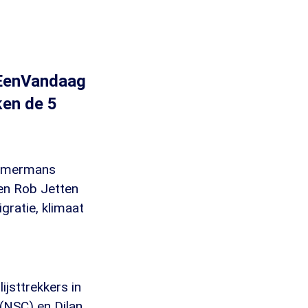
 EenVandaag
ken de 5
Timmermans
 en Rob Jetten
ratie, klimaat
jsttrekkers in
 (NSC) en Dilan