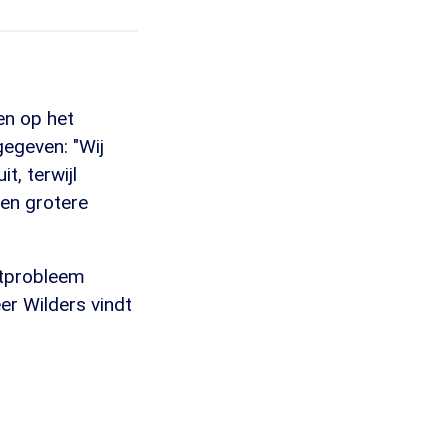
en op het
gegeven: "Wij
t, terwijl
en grotere
atprobleem
er Wilders vindt