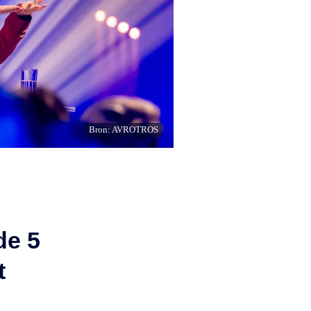
Bron: AVROTROS
de 5
t