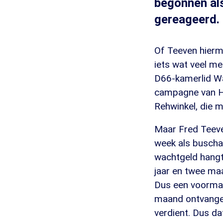
begonnen als
gereageerd.
Of Teeven hierme
iets wat veel me
D66-kamerlid Wa
campagne van Hil
Rehwinkel, die m
Maar Fred Teeven
week als buschau
wachtgeld hangt 
jaar en twee maa
Dus een voormal
maand ontvangen
verdient. Dus da