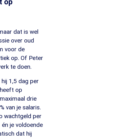
t op
 maar dat is wel
ussie over oud
m voor de
tiek op. Of Peter
erk te doen.
hij 1,5 dag per
 heeft op
 maximaal drie
 van je salaris.
o wachtgeld per
 én je voldoende
tisch dat hij