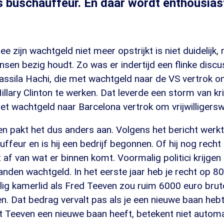
 buschauffeur. En daar wordt enthousias
e zijn wachtgeld niet meer opstrijkt is niet duidelijk,
nsen bezig houdt. Zo was er indertijd een flinke disc
ssila Hachi, die met wachtgeld naar de VS vertrok o
lary Clinton te werken. Dat leverde een storm van kri
et wachtgeld naar Barcelona vertrok om vrijwilligersw
 pakt het dus anders aan. Volgens het bericht werkt 
ffeur en is hij een bedrijf begonnen. Of hij nog recht
af van wat er binnen komt. Voormalig politici krijgen
nden wachtgeld. In het eerste jaar heb je recht op 80%
ig kamerlid als Fred Teeven zou ruim 6000 euro brut
. Dat bedrag vervalt pas als je een nieuwe baan hebt
t Teeven een nieuwe baan heeft, betekent niet automa