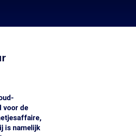
ur
oud-
d voor de
etjesaffaire,
j is namelijk