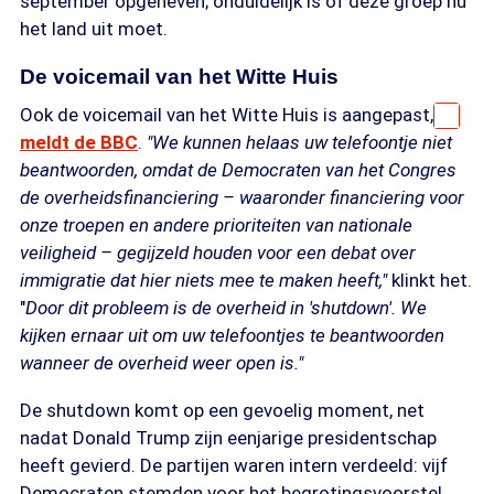
september opgeheven; onduidelijk is of deze groep nu
het land uit moet.
De voicemail van het Witte Huis
Ook de voicemail van het Witte Huis is aangepast,
meldt de BBC
.
"We kunnen helaas uw telefoontje niet
beantwoorden, omdat de Democraten van het Congres
de overheidsfinanciering – waaronder financiering voor
onze troepen en andere prioriteiten van nationale
veiligheid – gegijzeld houden voor een debat over
immigratie dat hier niets mee te maken heeft,"
klinkt het.
"
Door dit probleem is de overheid in 'shutdown'. We
kijken ernaar uit om uw telefoontjes te beantwoorden
wanneer de overheid weer open is."
De shutdown komt op een gevoelig moment, net
nadat Donald Trump zijn eenjarige presidentschap
heeft gevierd. De partijen waren intern verdeeld: vijf
Democraten stemden voor het begrotingsvoorstel,