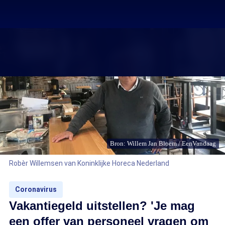
Bron: Willem Jan Bloem / EenVandaag
Robèr Willemsen van Koninklijke Horeca Nederland
Coronavirus
Vakantiegeld uitstellen? 'Je mag
een offer van personeel vragen om