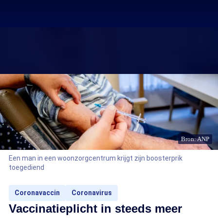
Bron: ANP
Een man in een woonzorgcentrum krijgt zijn boosterprik
toegediend
Coronavaccin
Coronavirus
Vaccinatieplicht in steeds meer