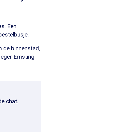
as. Een
bestelbusje.
n de binnenstad,
eger Ernsting
de chat.