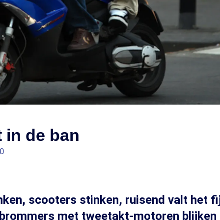
 in de ban
00
ken, scooters stinken, ruisend valt het fi
 brommers met tweetakt-motoren blijken 