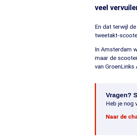
veel vervuil
En dat terwijl d
tweetakt-scoote
In Amsterdam wo
maar de scooter
van GroenLinks
Vragen? S
Heb je nog v
Naar de ch