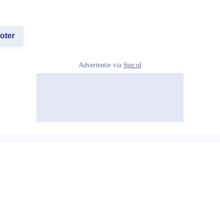
oter
Advertentie via
Ster.nl