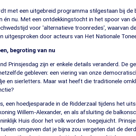
dt met een uitgebreid programma stilgestaan bij de 
en én nu. Met een ontdekkingstocht in het spoor van 
chwedstijd voor 'alternatieve troonredes', waarvan d
 uitgesproken door acteurs van Het Nationale Tonee
oen, begroting van nu
rond Prinsjesdag zijn er enkele details veranderd. De 
 hetzelfde gebleven: een viering van onze democrati
e en sierletters. Maar wat heeft die traditionele omk
nctie?
, een hoedjesparade in de Ridderzaal tijdens het uit
oning Willem-Alexander, en als afsluiting de balkons
ninklijk Huis door het volk worden toegejuicht. Prinsj
 rituelen omgeven dat je bijna zou vergeten dat de der