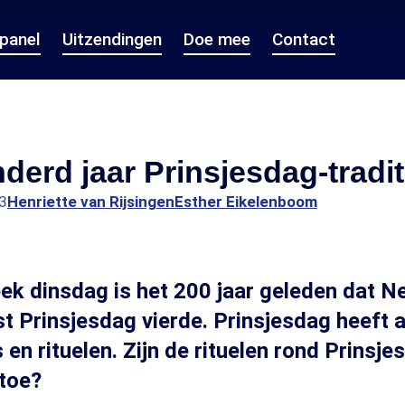
epanel
Uitzendingen
Doe mee
Contact
erd jaar Prinsjesdag-tradit
3
Henriette van Rijsingen
Esther Eikelenboom
k dinsdag is het 200 jaar geleden dat N
t Prinsjesdag vierde. Prinsjesdag heeft al 
s en rituelen. Zijn de rituelen rond Prinsj
toe?