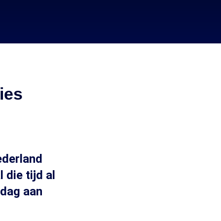
ies
ederland
die tijd al
esdag aan