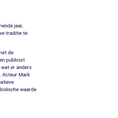
mende jaar,
e traditie te
met de
n publicist
r wat er anders
. Acteur Mark
natieve
mbolische waarde