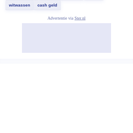
witwassen
cash geld
Advertentie via
Ster.nl