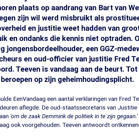
oren plaats op aandrang van Bart van Well,
egen zijn wil werd misbruikt als prostitue
 overheid en justitie weet hadden van groo
ik en ondanks die kennis niet optraden. 
ig jongensbordeelhouder, een GGZ-medew
heurs en oud-officier van justitie Fred T
rd. Teeven is vandaag aan de beurt. Tot 
jd beroepen op zijn geheimhoudingsplicht.
hulde EenVandaag een aantal verklaringen van Fred Tee
deuren aflegde. De oud-staatssecretaris van Justitie 
 aan
'om de zaak Demmink de politiek in te zijn gegaan.'
aag ook voorgehouden. Teeven antwoordt ontkennen