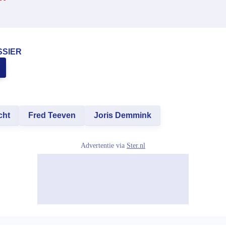
SSIER
cht
Fred Teeven
Joris Demmink
Advertentie via
Ster.nl