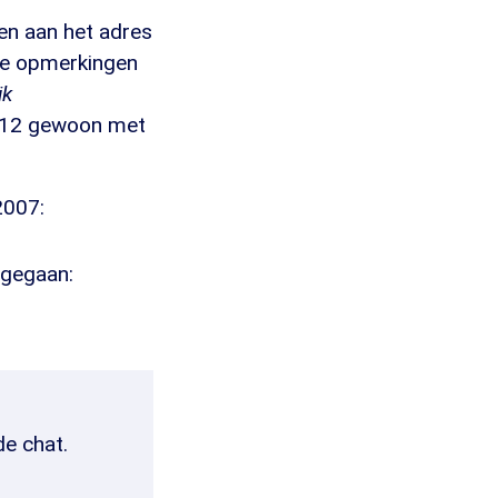
en aan het adres
de opmerkingen
ik
012 gewoon met
2007:
ngegaan:
de chat.