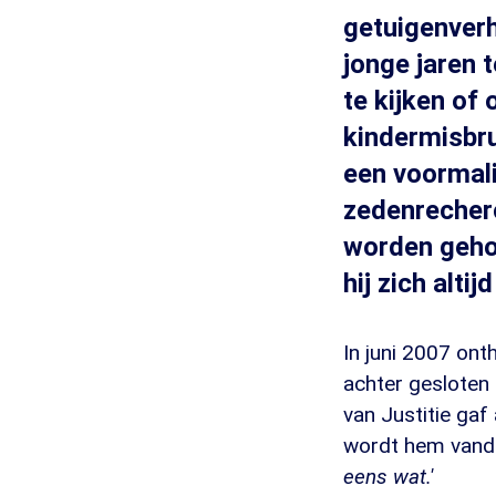
getuigenverh
jonge jaren t
te kijken of
kindermisbru
een voormal
zedenrecherc
worden gehoo
hij zich alti
In juni 2007 ont
achter gesloten 
van Justitie gaf
wordt hem vand
eens wat.'