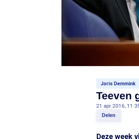
Joris Demmink
Teeven 
21 apr 2016, 11:3
Delen
Deze week v