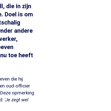
 die in zijn
e. Doel is om
tschalig
Onder andere
erker,
eeven
nu toe heeft
ven die hij
en oud-officier
Deze opmerking
d:
'Je zegt wel