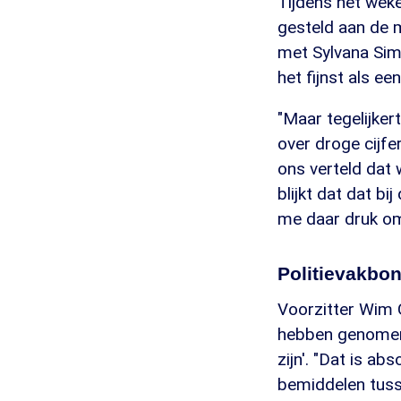
Tijdens het wek
gesteld aan de m
met Sylvana Simo
het fijnst als e
"Maar tegelijker
over droge cijfe
ons verteld dat 
blijkt dat dat b
me daar druk om
Politievakbon
Voorzitter Wim 
hebben genomen 
zijn'. "Dat is ab
bemiddelen tusse