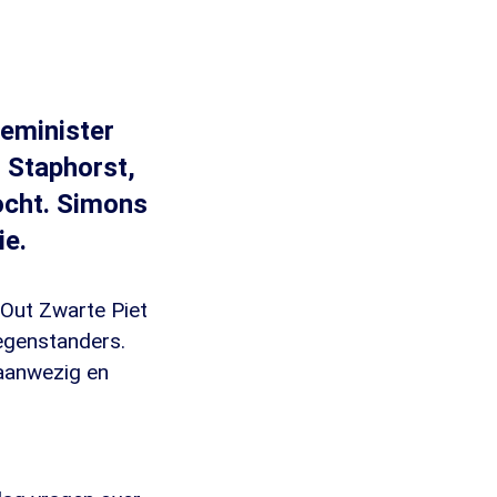
ieminister
n Staphorst,
tocht. Simons
ie.
 Out Zwarte Piet
egenstanders.
 aanwezig en