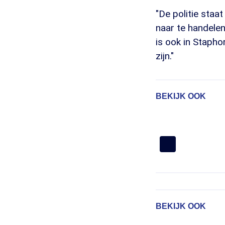
"De politie staa
naar te handele
is ook in Staph
zijn."
BEKIJK OOK
BEKIJK OOK