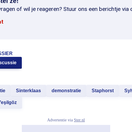
tel ze!
ragen of wil je reageren? Stuur ons een berichtje via 
at
SSIER
iscussie
tie
Sinterklaas
demonstratie
Staphorst
Sy
Yeşilgöz
Advertentie via
Ster.nl