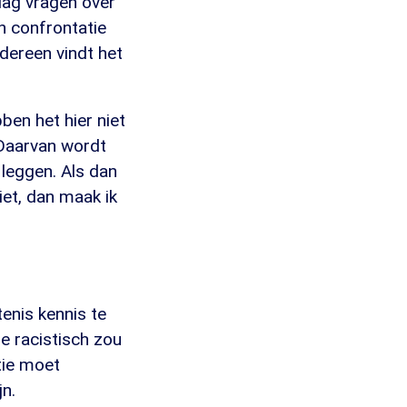
dag vragen over
en confrontatie
edereen vindt het
ben het hier niet
 Daarvan wordt
 leggen. Als dan
iet, dan maak ik
enis kennis te
e racistisch zou
itie moet
n.