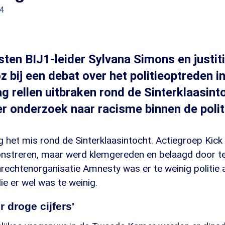
4
sten BIJ1-leider Sylvana Simons en justit
z bij een debat over het politieoptreden i
g rellen uitbraken rond de Sinterklaasin
er onderzoek naar racisme binnen de polit
g het mis rond de Sinterklaasintocht. Actiegroep Kick
nstreren, maar werd klemgereden en belaagd door t
echtenorganisatie Amnesty was er te weinig politie
ie er wel was te weinig.
r droge cijfers'