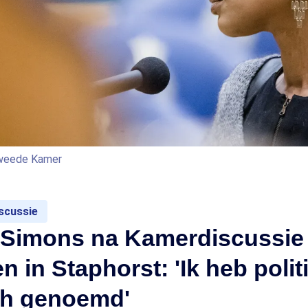
Tweede Kamer
scussie
 Simons na Kamerdiscussie
en in Staphorst: 'Ik heb polit
ch genoemd'