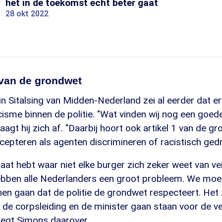
het in de toekomst echt beter gaat
28 okt 2022
van de grondwet
in Sitalsing van Midden-Nederland zei al eerder dat er
cisme binnen de politie. "Wat vinden wij nog een goed
aagt hij zich af. "Daarbij hoort ook artikel 1 van de gr
cepteren als agenten discrimineren of racistisch gedr
raat hebt waar niet elke burger zich zeker weet van vei
bben alle Nederlanders een groot probleem. We moet
nnen gaan dat de politie de grondwet respecteert. Het 
s de corpsleiding en de minister gaan staan voor de vei
zegt Simons daarover.