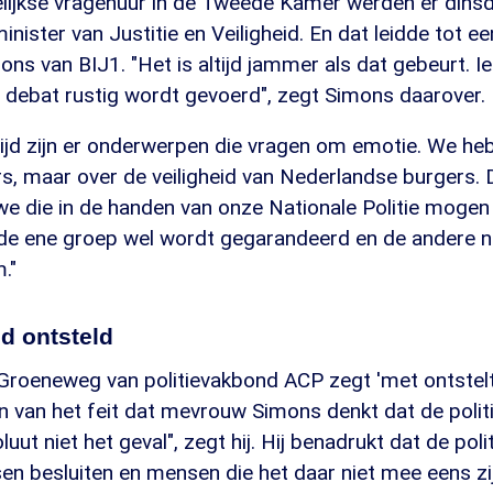
elijkse vragenuur in de Tweede Kamer werden er dins
inister van Justitie en Veiligheid. En dat leidde tot e
ns van BIJ1. "Het is altijd jammer als dat gebeurt. I
en debat rustig wordt gevoerd", zegt Simons daarover.
tijd zijn er onderwerpen die vragen om emotie. We heb
rs, maar over de veiligheid van Nederlandse burgers.
we die in de handen van onze Nationale Politie mogen
ij de ene groep wel wordt gegarandeerd en de andere n
."
d ontsteld
Groeneweg van politievakbond ACP zegt 'met ontstelt
van het feit dat mevrouw Simons denkt dat de politi
soluut niet het geval", zegt hij. Hij benadrukt dat de pol
n besluiten en mensen die het daar niet mee eens zij