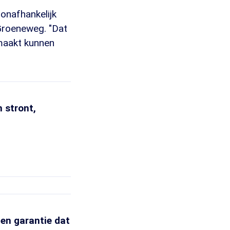
onafhankelijk
 Groeneweg. "Dat
emaakt kunnen
n stront,
 en garantie dat