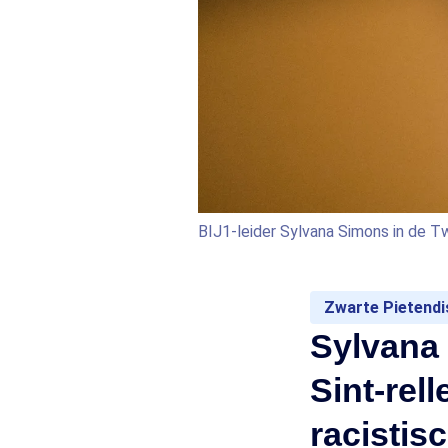
BIJ1-leider Sylvana Simons in de 
Zwarte Pietendi
Sylvana
Sint-rell
racistis