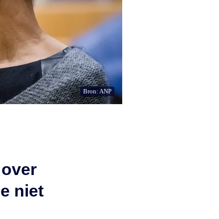
Bron: ANP
 over
ie niet