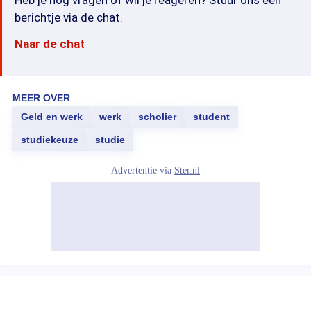
Heb je nog vragen of wil je reageren? Stuur ons een
berichtje via de chat.
Naar de chat
MEER OVER
Geld en werk
werk
scholier
student
studiekeuze
studie
Advertentie via
Ster.nl