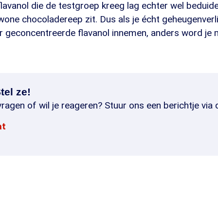
flavanol die de testgroep kreeg lag echter wel bedui
wone chocoladereep zit. Dus als je écht geheugenverli
er geconcentreerde flavanol innemen, anders word je 
tel ze!
ragen of wil je reageren? Stuur ons een berichtje via 
at