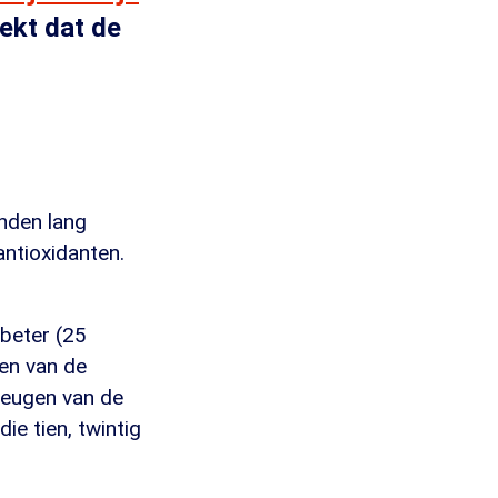
ekt dat de
nden lang
antioxidanten.
beter (25
een van de
heugen van de
ie tien, twintig