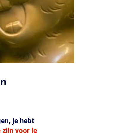
en
en, je hebt
 zijn voor je