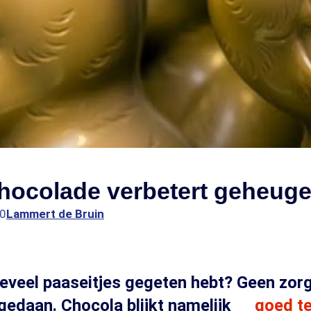
chocolade verbetert geheug
00
Lammert de Bruin
teveel paaseitjes gegeten hebt? Geen zorg
gedaan. Chocola blijkt namelijk
goed te