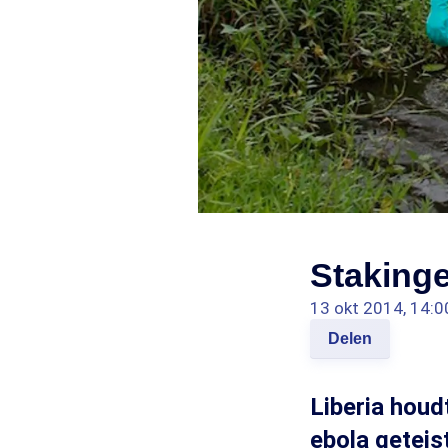
Stakinge
13 okt 2014, 14:0
Delen
Liberia houd
ebola geteis