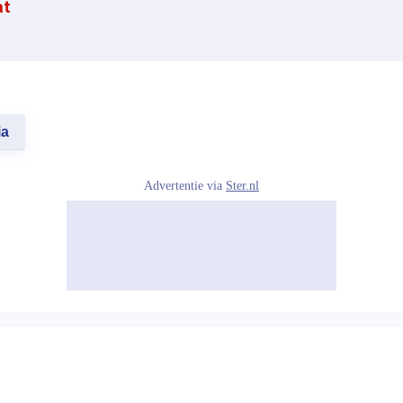
at
ia
Advertentie via
Ster.nl