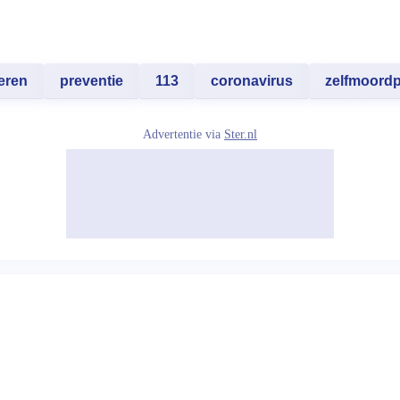
eren
preventie
113
coronavirus
zelfmoordp
Advertentie via
Ster.nl