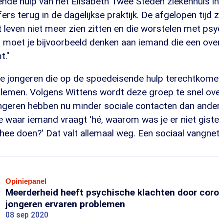
de hulp van het Elisabeth Twee Steden ziekenhuis in 
ers terug in de dagelijkse praktijk. De afgelopen tijd z
t leven niet meer zien zitten en die worstelen met ps
 moet je bijvoorbeeld denken aan iemand die een ove
t."
e jongeren die op de spoedeisende hulp terechtkomen
lemen. Volgens Wittens wordt deze groep te snel ov
ongeren hebben nu minder sociale contacten dan anders
 waar iemand vraagt 'hé, waarom was je er niet giste
hee doen?' Dat valt allemaal weg. Een sociaal vangnet
Opiniepanel
Meerderheid heeft psychische klachten door coron
jongeren ervaren problemen
08 sep 2020