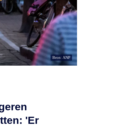
Bron: ANP
ngeren
tten: 'Er