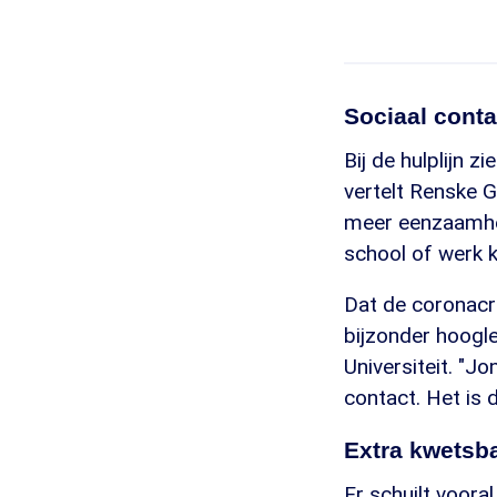
Sociaal conta
Bij de hulplijn 
vertelt Renske G
meer eenzaamhei
school of werk k
Dat de coronacri
bijzonder hoogl
Universiteit. "J
contact. Het is 
Extra kwetsb
Er schuilt vooral