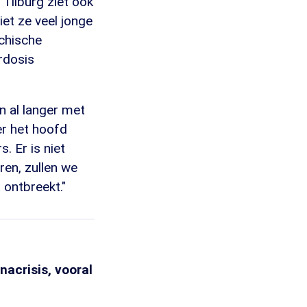
Tilburg ziet ook
iet ze veel jonge
ychische
rdosis
 al langer met
er het hoofd
. Er is niet
ren, zullen we
 ontbreekt."
acrisis, vooral