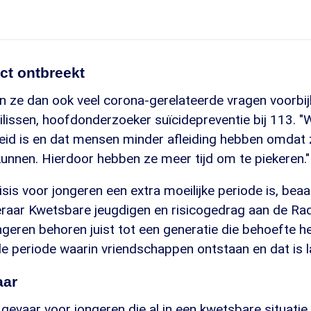
ct ontbreekt
zien ze dan ook veel corona-gerelateerde vragen voorb
ilissen, hoofdonderzoeker suïcidepreventie bij 113. "
d is en dat mensen minder afleiding hebben omdat z
unnen. Hierdoor hebben ze meer tijd om te piekeren."
sis voor jongeren een extra moeilijke periode is, bea
eraar Kwetsbare jeugdigen en risicogedrag aan de R
ongeren behoren juist tot een generatie die behoefte h
de periode waarin vriendschappen ontstaan en dat is la
aar
 gevaar voor jongeren die al in een kwetsbare situatie 