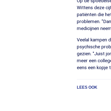
Op de spoedeisen
Wittens deze cijf
patiënten die he
problemen. "Dan
medicijnen neem
Veelal kampen d
psychische prob
gezien. "Juist j
meer een college
eens een kopje t
LEES OOK