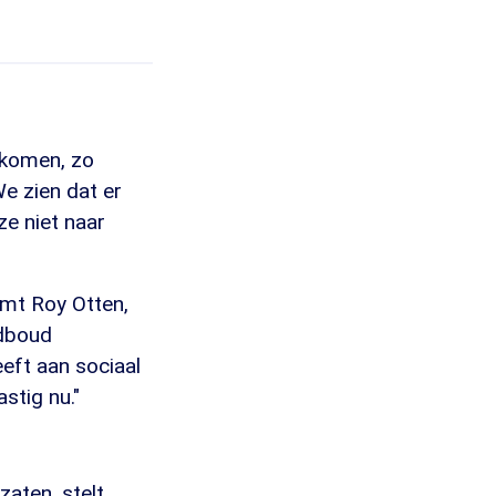
ijkomen, zo
We zien dat er
e niet naar
amt Roy Otten,
adboud
eeft aan sociaal
stig nu."
zaten, stelt