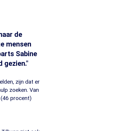
naar de
nge mensen
parts Sabine
 gezien."
lden, zijn dat er
 hulp zoeken. Van
n (46 procent)