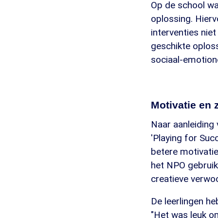
Op de school wa
oplossing. Hierv
interventies nie
geschikte oploss
sociaal-emotione
Motivatie en 
Naar aanleiding 
'Playing for Suc
betere motivatie
het NPO gebruikt
creatieve verwoo
De leerlingen he
"Het was leuk om