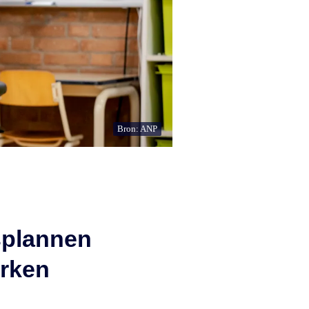
Bron: ANP
splannen
erken