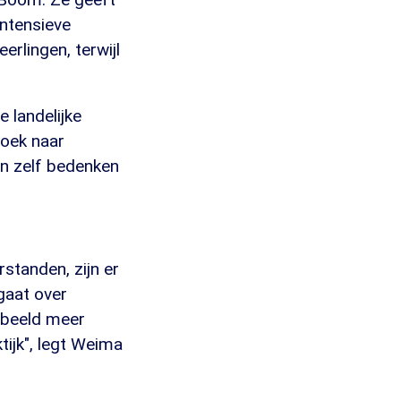
intensieve
rlingen, terwijl
 landelijke
zoek naar
len zelf bedenken
rstanden, zijn er
gaat over
rbeeld meer
ijk", legt Weima