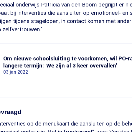
eciaal onderwijs Patricia van den Boom begrijpt er ni
aat bij interventies die aansluiten op emotioneel- en s
ijgen tijdens stagelopen, in contact komen met andere
 zelfvertrouwen."
Om nieuwe schoolsluiting te voorkomen, wil PO-r
langere termijn: 'We zijn al 3 keer overvallen'
03 jan 2022
gevraagd
nterventies op de menukaart die aansluiten op de beh
speciaal onderwijs. Het is frustrerend", zegt Van de