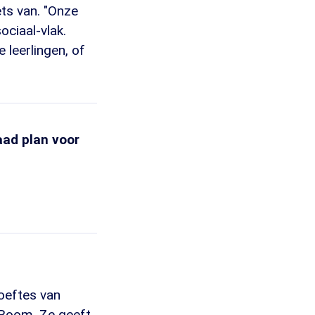
ets van. "Onze
ociaal-vlak.
 leerlingen, of
aad plan voor
oeftes van
n Boom. Ze geeft