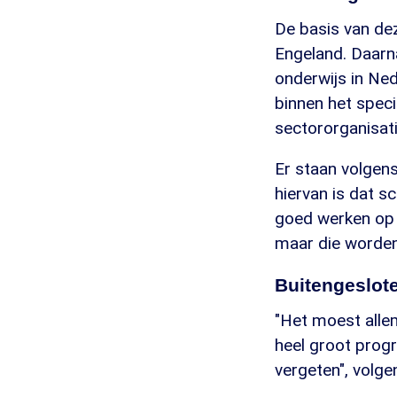
De basis van de
Engeland. Daarna
onderwijs in Ned
binnen het speci
sectororganisati
Er staan volgen
hiervan is dat 
goed werken op h
maar die worden 
Buitengeslot
"Het moest alle
heel groot progr
vergeten", volg