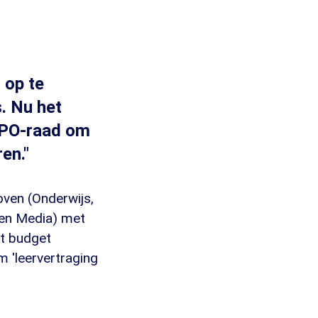
 op te
s. Nu het
e PO-raad om
en."
oven (Onderwijs,
 en Media) met
it budget
 'leervertraging