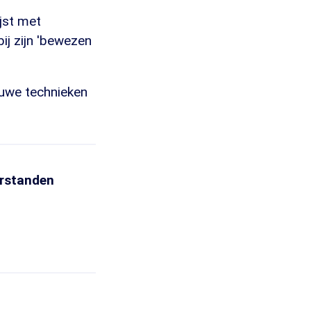
jst met
j zijn 'bewezen
euwe technieken
erstanden