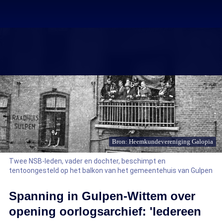
Bron: Heemkundevereniging Galopia
Twee NSB-leden, vader en dochter, beschimpt en
tentoongesteld op het balkon van het gemeentehuis van Gulpen
Spanning in Gulpen-Wittem over
opening oorlogsarchief: 'Iedereen