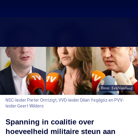
Bron: EenVandaag
NSC-leider Pieter Omtzigt, VVD-leider Dilan Yeşilgöz en PVV-
leider Geert Wilders
Spanning in coalitie over
hoeveelheid militaire steun aan