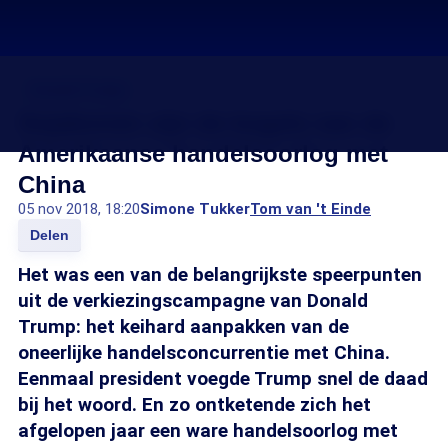
Donald Trump
Sojabonen zijn de kogels van de
Amerikaanse handelsoorlog met
China
05 nov 2018, 18:20
Simone Tukker
Tom van 't Einde
Delen
Het was een van de belangrijkste speerpunten
uit de verkiezingscampagne van Donald
Trump: het keihard aanpakken van de
oneerlijke handelsconcurrentie met China.
Eenmaal president voegde Trump snel de daad
bij het woord. En zo ontketende zich het
afgelopen jaar een ware handelsoorlog met