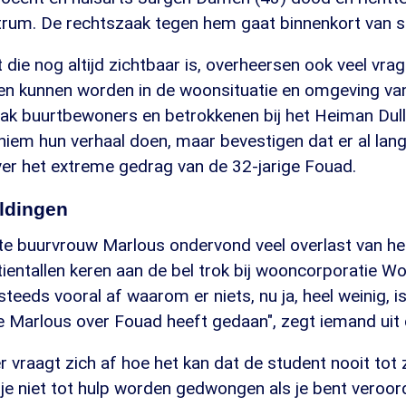
trum. De rechtszaak tegen hem gaat binnenkort van st
die nog altijd zichtbaar is, overheersen ook veel vra
en kunnen worden in de woonsituatie en omgeving va
k buurtbewoners en betrokkenen bij het Heiman Dullae
oniem hun verhaal doen, maar bevestigen dat er al lang
er het extreme gedrag van de 32-jarige Fouad.
eldingen
ecte buurvrouw Marlous ondervond veel overlast van h
 tientallen keren aan de bel trok bij wooncorporatie 
teeds vooral af waarom er niets, nu ja, heel weinig, 
e Marlous over Fouad heeft gedaan", zegt iemand uit 
 vraagt zich af hoe het kan dat de student nooit to
un je niet tot hulp worden gedwongen als je bent veroor