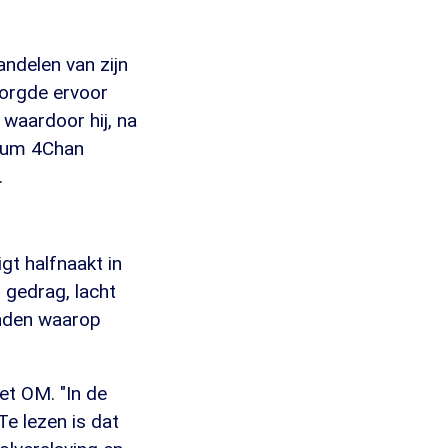
ndelen van zijn
zorgde ervoor
waardoor hij, na
forum 4Chan
.
gt halfnaakt in
 gedrag, lacht
onden waarop
het OM. "In de
Te lezen is dat