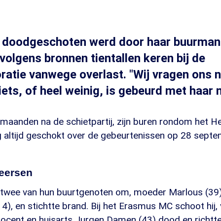
e doodgeschoten werd door haar buurman
volgens bronnen tientallen keren bij de
atie vanwege overlast. "Wij vragen ons 
ets, of heel weinig, is gebeurd met haar 
 maanden na de schietpartij, zijn buren rondom het 
og altijd geschokt over de gebeurtenissen op 28 sept
eersen
 twee van hun buurtgenoten om, moeder Marlous (39)
), en stichtte brand. Bij het Erasmus MC schoot hij,
docent en huisarts Jurgen Damen (43) dood en richtt