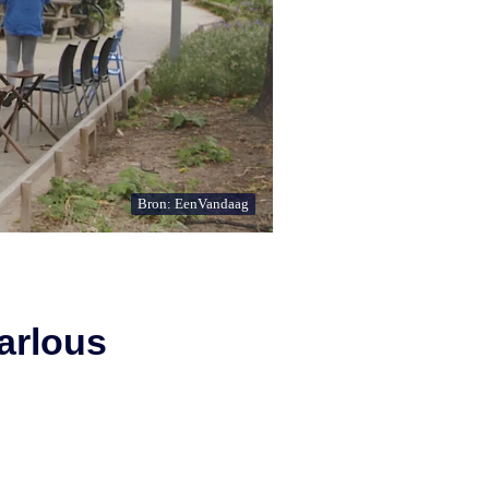
Bron: EenVandaag
Marlous