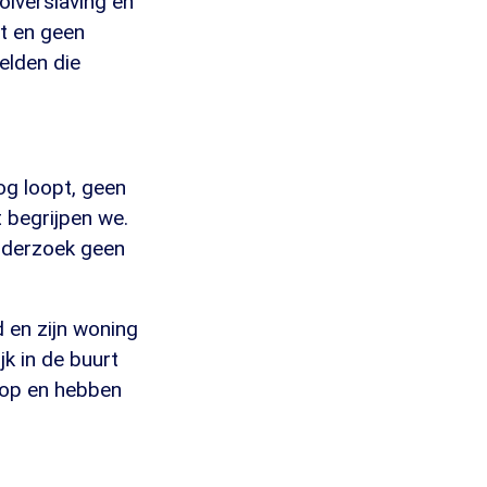
holverslaving en
dt en geen
elden die
og loopt, geen
 begrijpen we.
nderzoek geen
 en zijn woning
k in de buurt
 op en hebben