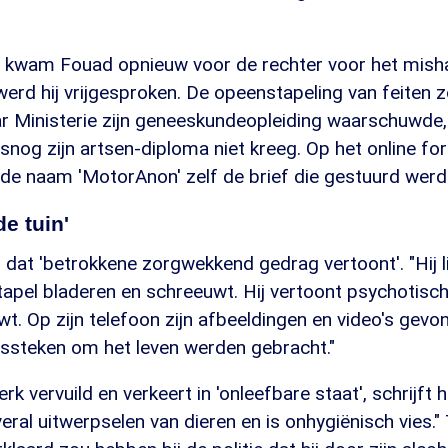
n kwam Fouad opnieuw voor de rechter voor het misha
erd hij vrijgesproken. De opeenstapeling van feiten 
r Ministerie zijn geneeskundeopleiding waarschuwde, 
alsnog zijn artsen-diploma niet kreeg. Op het online 
 de naam 'MotorAnon' zelf de brief die gestuurd werd
de tuin'
en dat 'betrokkene zorgwekkend gedrag vertoont'. "Hij li
tapel bladeren en schreeuwt. Hij vertoont psychotisch
t. Op zijn telefoon zijn afbeeldingen en video's gev
steken om het leven werden gebracht."
erk vervuild en verkeert in 'onleefbare staat', schrijft 
eral uitwerpselen van dieren en is onhygiënisch vies." 