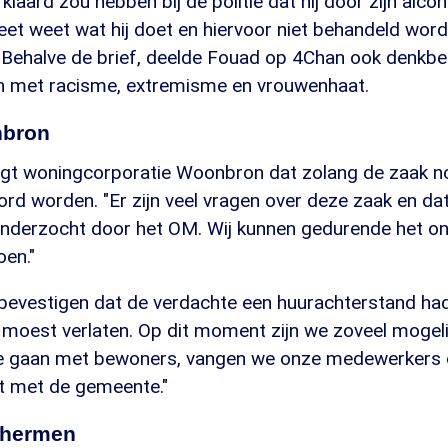
klaard zou hebben bij de politie dat hij door zijn alco
et weet wat hij doet en hiervoor niet behandeld wor
. Behalve de brief, deelde Fouad op 4Chan ook denkbe
n met racisme, extremisme en vrouwenhaat.
nbron
zegt woningcorporatie Woonbron dat zolang de zaak n
d worden. "Er zijn veel vragen over deze zaak en dat
nderzocht door het OM. Wij kunnen gedurende het o
en."
bevestigen dat de verdachte een huurachterstand had
 moest verlaten. Op dit moment zijn we zoveel mogelij
te gaan met bewoners, vangen we onze medewerkers
t met de gemeente."
chermen