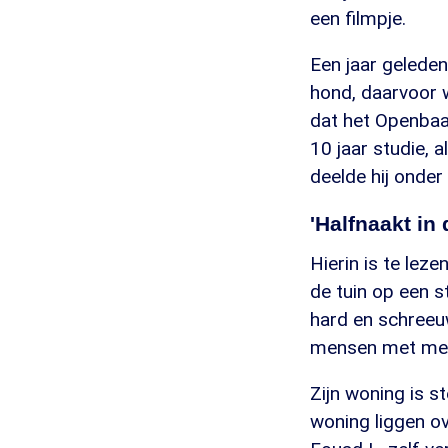
een filmpje.
Een jaar gelede
hond, daarvoor w
dat het Openbaa
10 jaar studie, 
deelde hij onder
'Halfnaakt in 
Hierin is te lez
de tuin op een s
hard en schreeuw
mensen met mes
Zijn woning is st
woning liggen ov