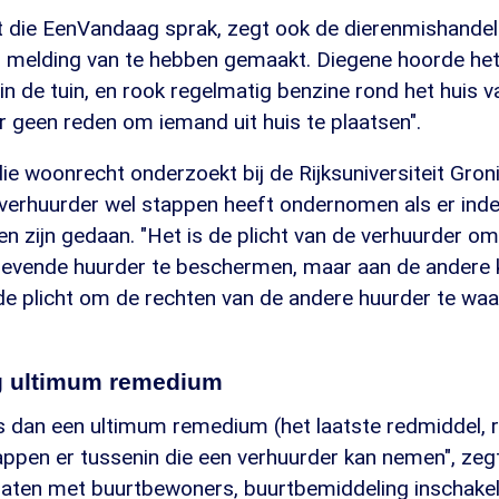
 die EenVandaag sprak, zegt ook de dierenmishandel
 melding van te hebben gemaakt. Diegene hoorde he
n de tuin, en rook regelmatig benzine rond het huis v
ar geen reden om iemand uit huis te plaatsen".
 die woonrecht onderzoekt bij de Rijksuniversiteit Gron
e verhuurder wel stappen heeft ondernomen als er ind
n zijn gedaan. "Het is de plicht van de verhuurder o
gevende huurder te beschermen, maar aan de andere 
de plicht om de rechten van de andere huurder te waa
ng ultimum remedium
is dan een ultimum remedium (het laatste redmiddel, r
appen er tussenin die een verhuurder kan nemen", zeg
raten met buurtbewoners, buurtbemiddeling inschakel