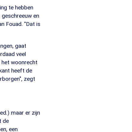
ing te hebben
t geschreeuw en
an Fouad. "Dat is
ingen, gaat
erdaad veel
m het woonrecht
kant heeft de
rborgen", zegt
ed.) maar er zijn
t de
en, een