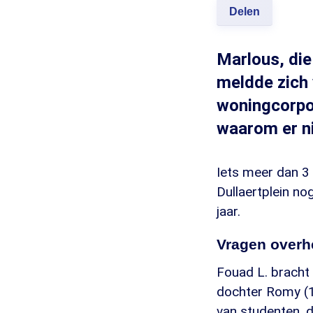
Delen
Marlous, di
meldde zich 
woningcorpor
waarom er ni
Iets meer dan 3
Dullaertplein n
jaar.
Vragen overh
Fouad L. bracht
dochter Romy (14
van studenten, 