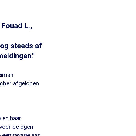
 Fouad L.,
nog steeds af
meldingen."
Heiman
ember afgelopen
 en haar
 voor de ogen
e een ravage aan