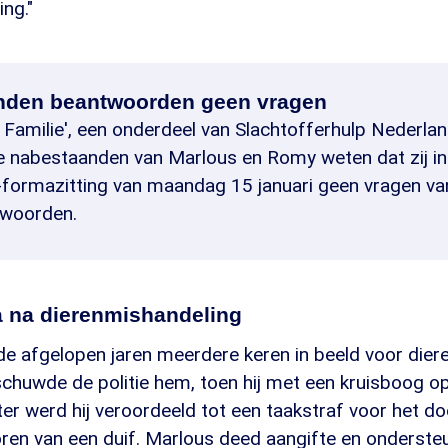
ng."
nden beantwoorden geen vragen
amilie', een onderdeel van Slachtofferhulp Nederland,
 nabestaanden van Marlous en Romy weten dat zij in
-formazitting van maandag 15 januari geen vragen va
twoorden.
 na dierenmishandeling
e afgelopen jaren meerdere keren in beeld voor dier
schuwde de politie hem, toen hij met een kruisboog o
ater werd hij veroordeeld tot een taakstraf voor het do
oren van een duif. Marlous deed aangifte en onderste