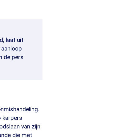
 laat uit
 aanloop
n de pers
enmishandeling.
p karpers
odslaan van zijn
unde die met