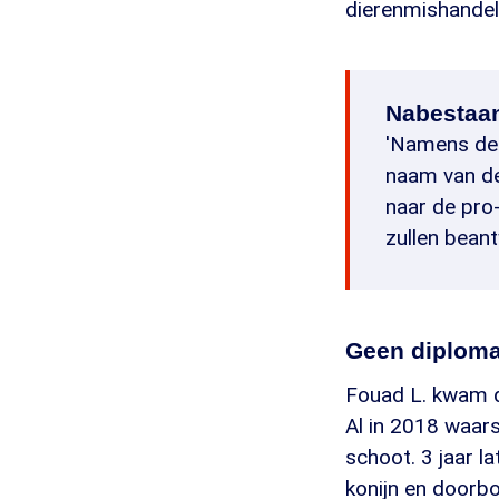
dierenmishandeli
Nabestaa
'Namens de F
naam van de
naar de pro
zullen bean
Geen diploma
Fouad L. kwam d
Al in 2018 waar
schoot. 3 jaar l
konijn en doorb