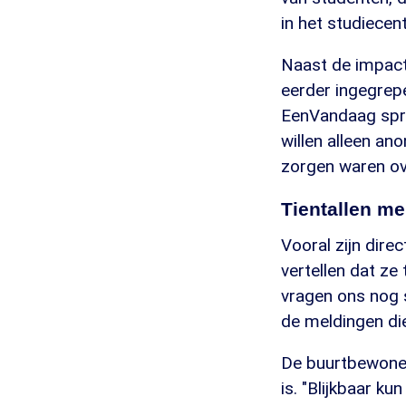
in het studiecen
Naast de impact 
eerder ingegrep
EenVandaag spra
willen alleen an
zorgen waren ov
Tientallen m
Vooral zijn dir
vertellen dat ze
vragen ons nog s
de meldingen di
De buurtbewoner
is. "Blijkbaar k