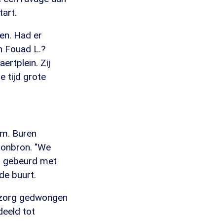
art.
gen. Had er
n Fouad L.?
rtplein. Zij
e tijd grote
em. Buren
Woonbron. "We
is gebeurd met
de buurt.
t zorg gedwongen
deeld tot