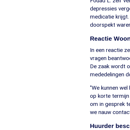
Fouad L. zelf ver
depressies verge
medicatie krijgt
doorspekt ware
Reactie Woo
In een reactie 
vragen beantwoor
De zaak wordt o
mededelingen do
"We kunnen wel 
op korte termijn
om in gesprek 
we nauw contac
Huurder bes