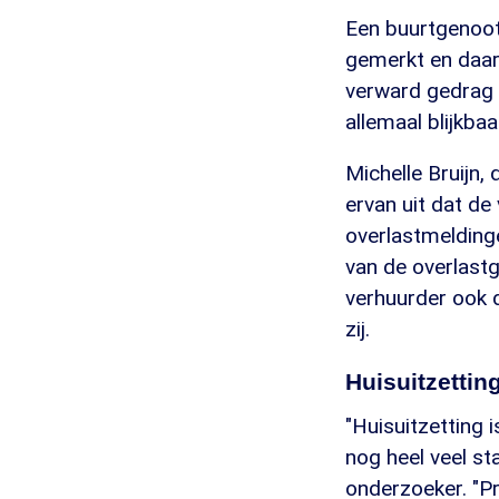
Een buurtgenoot
gemerkt en daar
verward gedrag i
allemaal blijkba
Michelle Bruijn,
ervan uit dat d
overlastmeldinge
van de overlast
verhuurder ook 
zij.
Huisuitzetti
"Huisuitzetting 
nog heel veel st
onderzoeker. "P