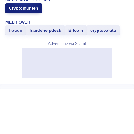
MEER IN HET DOSSIER
Cryptomunten
MEER OVER
fraude
fraudehelpdesk
Bitcoin
cryptovaluta
Advertentie via
Ster.nl