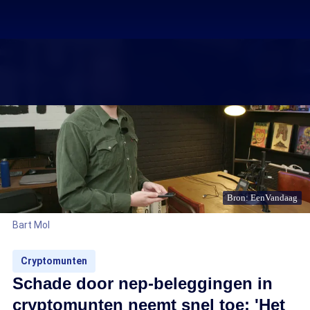
Bron: EenVandaag
Bart Mol
Cryptomunten
Schade door nep-beleggingen in
cryptomunten neemt snel toe: 'Het