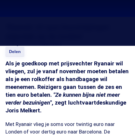
'Ryanair zit qua bezuinigingen
eigenlijk op de bodem'
24 aug 2018, 18:15
Ivo Evers
Delen
Als je goedkoop met prijsvechter Ryanair wil
vliegen, zul je vanaf november moeten betalen
als je een rolkoffer als handbagage wil
meenemen. Reizigers gaan tussen de zes en
tien euro betalen.
"Ze kunnen bijna niet meer
verder bezuinigen
", zegt luchtvaartdeskundige
Joris Melkert.
Met Ryanair vlieg je soms voor twintig euro naar
Londen of voor dertig euro naar Barcelona. De