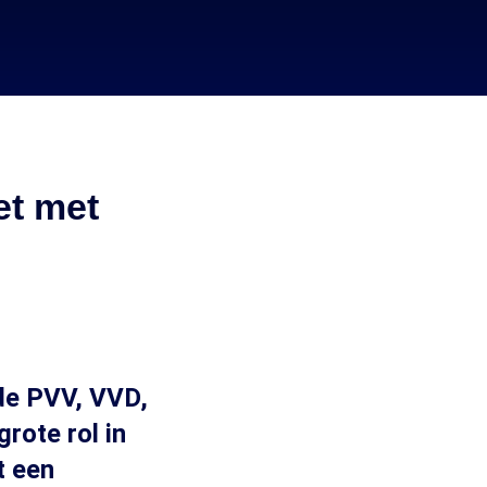
et met
de PVV, VVD,
rote rol in
t een