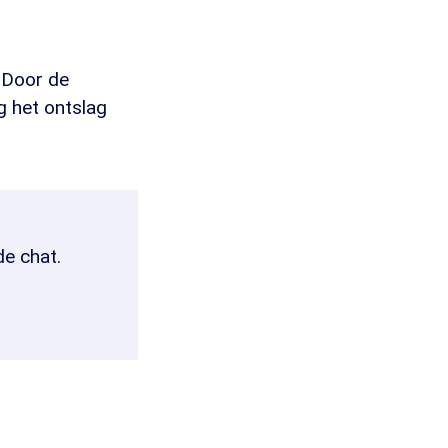
 Door de
g het ontslag
de chat.