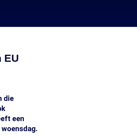
n EU
 die
ok
eeft een
a woensdag.