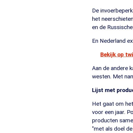
De invoerbeperk
het neerschieten
en de Russische
En Nederland exp
Bekijk op tw
Aan de andere k
westen. Met na
L
ijst met produ
Het gaat om het
voor een jaar. P
producten samen
"met als doel de