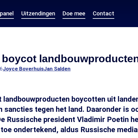
epanel
Uitzendingen
Doe mee
Contact
 boycot landbouwproducte
16
Joyce Boverhuis
Jan Salden
 landbouwproducten boycotten uit landen
sancties tegen het land. Daaronder is o
e Russische president Vladimir Poetin h
rtoe ondertekend, aldus Russische medi