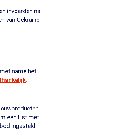
en invoerden na
en van Oekraïne
t met name het
fhankelijk
.
dbouwproducten
m een lijst met
rbod ingesteld