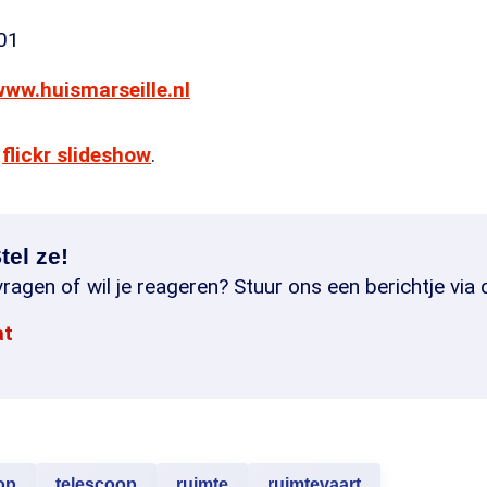
01
www.huismarseille.nl
flickr slideshow
.
tel ze!
ragen of wil je reageren? Stuur ons een berichtje via 
at
op
telescoop
ruimte
ruimtevaart