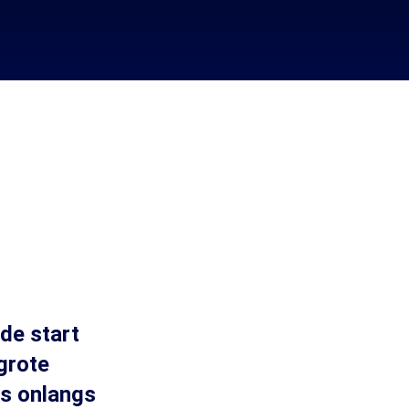
de start
grote
 is onlangs