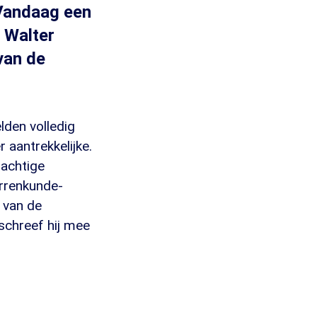
nVandaag een
. Walter
van de
lden volledig
 aantrekkelijke.
rachtige
rrenkunde-
 van de
schreef hij mee