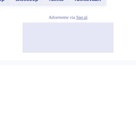
Advertentie via
Ster.nl