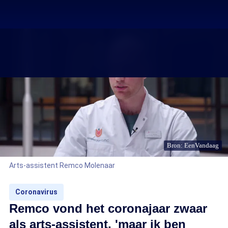
Bron: EenVandaag
Arts-assistent Remco Molenaar
Coronavirus
Remco vond het coronajaar zwaar
als arts-assistent, 'maar ik ben