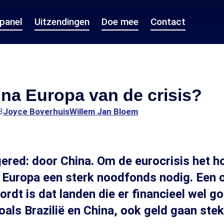
epanel
Uitzendingen
Doe mee
Contact
na Europa van de crisis?
8
Joyce Boverhuis
Willem Jan Bloem
red: door China. Om de eurocrisis het h
 Europa een sterk noodfonds nodig. Een o
rdt is dat landen die er financieel wel g
oals Brazilië en China, ook geld gaan stek