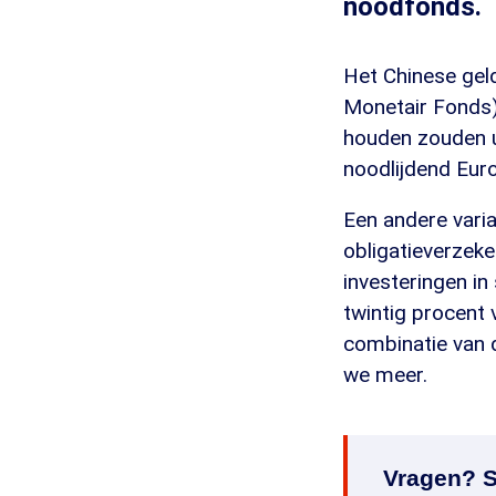
noodfonds.
Het Chinese geld
Monetair Fonds)
houden zouden u
noodlijdend Eur
Een andere vari
obligatieverzek
investeringen in
twintig procent 
combinatie van 
we meer.
Vragen? S