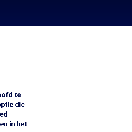
oofd te
ptie die
oed
en in het