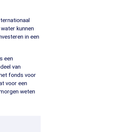
nternationaal
n water kunnen
nvesteren in een
ds een
 deel van
 het fonds voor
at voor een
n morgen weten