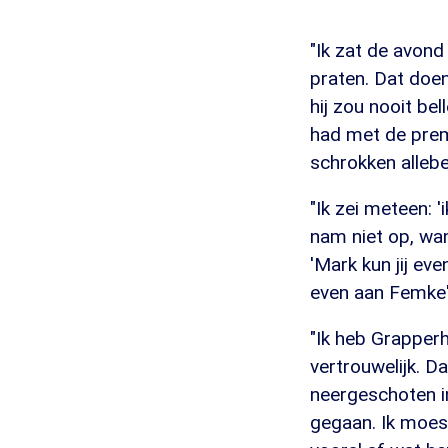
"Ik zat de avond
praten. Dat doe
hij zou nooit be
had met de premi
schrokken allebei
"Ik zei meteen: '
nam niet op, wan
'Mark kun jij ev
even aan Femke'
"Ik heb Grapper
vertrouwelijk. D
neergeschoten i
gegaan. Ik moest