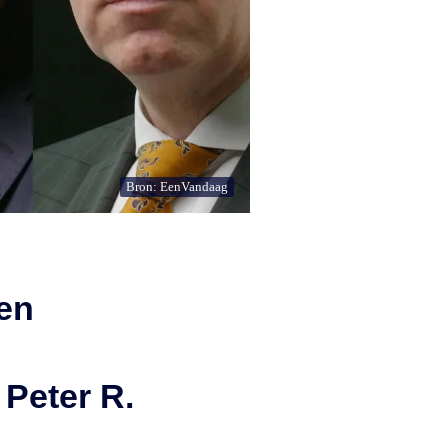
Bron: EenVandaag
nen
Peter R.