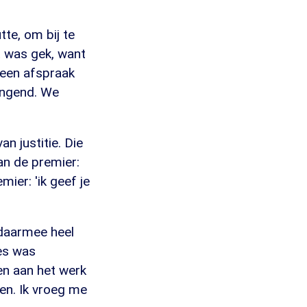
te, om bij te
t was gek, want
k een afspraak
ingend. We
an justitie. Die
aan de premier:
ier: 'ik geef je
 daarmee heel
ies was
n aan het werk
en. Ik vroeg me