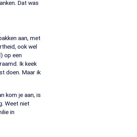
 janken. Dat was
rpakken aan, met
rtheid, ook wel
d) op een
raamd. Ik keek
st doen. Maar ik
an kom je aan, is
g. Weet niet
lie in