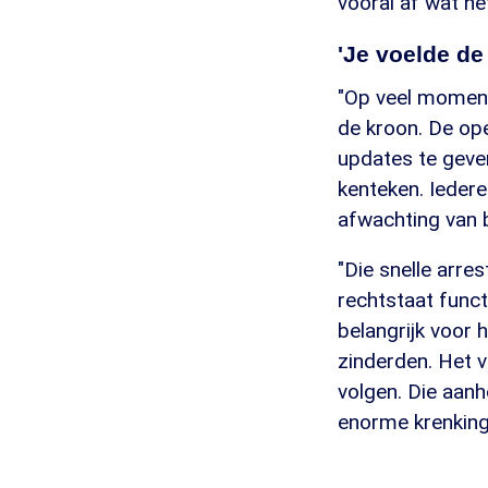
vooral af wat he
'Je voelde de
"Op veel moment
de kroon. De op
updates te geven
kenteken. Iedere
afwachting van b
"Die snelle arre
rechtstaat funct
belangrijk voor
zinderden. Het v
volgen. Die aanh
enorme krenking