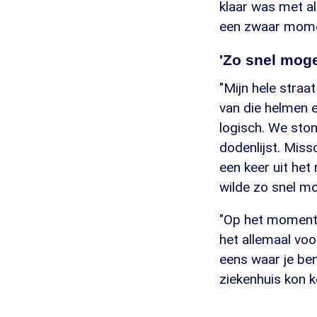
klaar was met al
een zwaar mome
'Zo snel moge
"Mijn hele straa
van die helmen e
logisch. We sto
dodenlijst. Miss
een keer uit het
wilde zo snel mo
"Op het moment da
het allemaal voo
eens waar je ben
ziekenhuis kon k