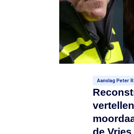
Aanslag Peter R.
Reconstr
vertelle
moordaan
de Vries