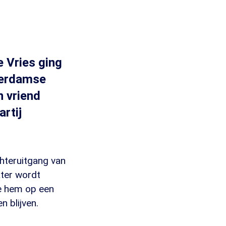
 Vries ging
terdamse
n vriend
rtij
achteruitgang van
ater wordt
ie hem op een
n blijven.