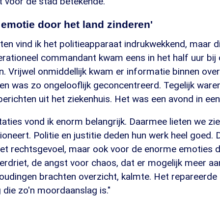
t voor de stad betekende."
 emotie door het land zinderen'
en vind ik het politieapparaat indrukwekkend, maar 
erationeel commandant kwam eens in het half uur bij
. Vrijwel onmiddellijk kwam er informatie binnen over
en was zo ongelooflijk geconcentreerd. Tegelijk ware
erichten uit het ziekenhuis. Het was een avond in een
staties vond ik enorm belangrijk. Daarmee lieten we zi
ioneert. Politie en justitie deden hun werk heel goed.
 het rechtsgevoel, maar ook voor de enorme emoties d
erdriet, de angst voor chaos, dat er mogelijk meer a
oudingen brachten overzicht, kalmte. Het repareerde 
 die zo'n moordaanslag is."