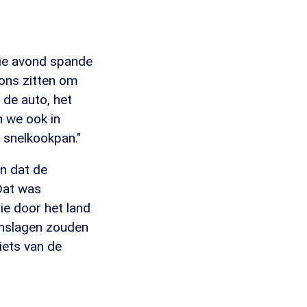
die avond spande
 ons zitten om
 de auto, het
n we ook in
 snelkookpan."
en dat de
 Dat was
ie door het land
anslagen zouden
iets van de