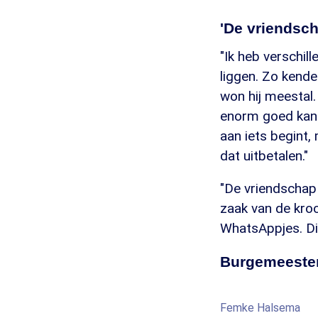
'De vriendsch
"Ik heb verschil
liggen. Zo kend
won hij meestal.
enorm goed kan v
aan iets begint,
dat uitbetalen."
"De vriendschap 
zaak van de kroon
WhatsAppjes. Die 
Burgemeeste
Femke Halsema