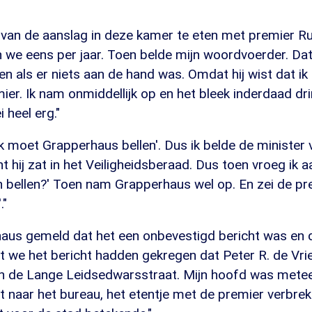
 van de aanslag in deze kamer te eten met premier Rut
n we eens per jaar. Toen belde mijn woordvoerder. Da
llen als er niets aan de hand was. Omdat hij wist dat i
er. Ik nam onmiddellijk op en het bleek inderdaad dr
 heel erg."
ik moet Grapperhaus bellen'. Dus ik belde de minister v
t hij zat in het Veiligheidsberaad. Dus toen vroeg ik 
en bellen?' Toen nam Grapperhaus wel op. En zei de prem
."
haus gemeld dat het een onbevestigd bericht was en
at we het bericht hadden gekregen dat Peter R. de Vr
n de Lange Leidsedwarsstraat. Mijn hoofd was metee
 naar het bureau, het etentje met de premier verbrek