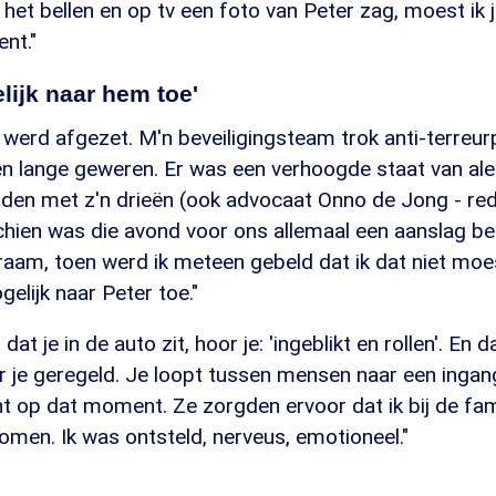
 het bellen en op tv een foto van Peter zag, moest ik
nt."
lijk naar hem toe'
t werd afgezet. M'n beveiligingsteam trok anti-terreu
n lange geweren. Er was een verhoogde staat van ale
nden met z'n drieën (ook advocaat Onno de Jong - re
chien was die avond voor ons allemaal een aanslag be
 raam, toen werd ik meteen gebeld dat ik dat niet moe
gelijk naar Peter toe."
t je in de auto zit, hoor je: 'ingeblikt en rollen'. En d
r je geregeld. Je loopt tussen mensen naar een ingan
t op dat moment. Ze zorgden ervoor dat ik bij de fami
omen. Ik was ontsteld, nerveus, emotioneel."