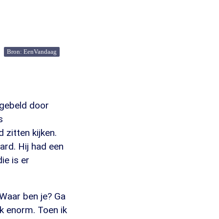
Bron: EenVandaag
k gebeld door
s
zitten kijken.
ard. Hij had een
ie is er
 'Waar ben je? Ga
ok enorm. Toen ik