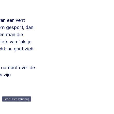
van een vent
hem gesport, dan
 een man die
ts van: 'als je
cht: nu gaat zich
e contact over de
s zijn
Bron: EenVandaag