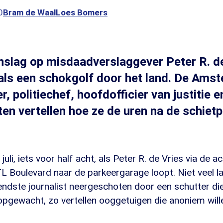
0
Bram de Waal
Loes Bomers
slag op misdaadverslaggever Peter R. de
als een schokgolf door het land. De Ams
 politiechef, hoofdofficier van justitie e
en vertellen hoe ze de uren na de schietpa
juli, iets voor half acht, als Peter R. de Vries via de 
L Boulevard naar de parkeergarage loopt. Niet veel l
ndste journalist neergeschoten door een schutter d
opgewacht, zo vertellen ooggetuigen die anoniem wille