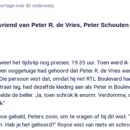
eportage over dit onderwerp.
riend van Peter R. de Vries, Peter Schouten
 weet het tijdstip nog precies: 19.35 uur. Toen werd i
een ooggetuige had gehoord dat Peter R. de Vries wa
ie persoon wist dat, omdat hij net RTL Boulevard had 
raat lag, had dezelfde kleding aan als Peter in Boulev
lde de beller. Ja, toen schrok ik enorm. Verdomme, d
k."
yce gebeld, Peters zoon, om te vragen of hij dit wist.
en. Heb je het gehoord?' Royce wist van niets en schr