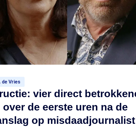
 de Vries
uctie: vier direct betrokke
n over de eerste uren na de
slag op misdaadjournalist 