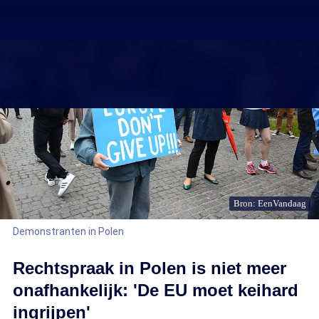
Bron: EenVandaag
Demonstranten in Polen
Rechtspraak in Polen is niet meer
onafhankelijk: 'De EU moet keihard
ingrijpen'