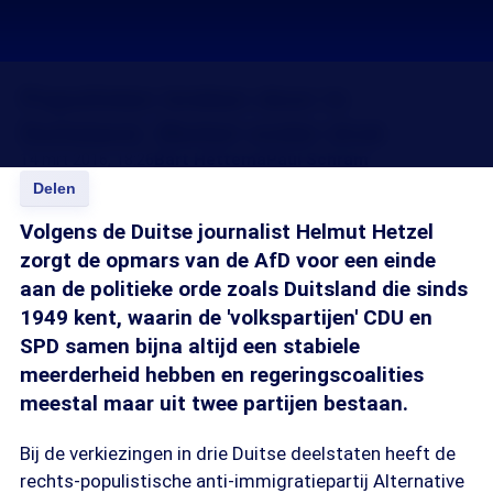
Populisten breken door in
Duitsland. Merkel onder druk
14 mrt 2016, 18:26
Bart Hettema
Paul Schram
Delen
Volgens de Duitse journalist Helmut Hetzel
zorgt de opmars van de AfD voor een einde
aan de politieke orde zoals Duitsland die sinds
1949 kent, waarin de 'volkspartijen' CDU en
SPD samen bijna altijd een stabiele
meerderheid hebben en regeringscoalities
meestal maar uit twee partijen bestaan.
Bij de verkiezingen in drie Duitse deelstaten heeft de
rechts-populistische anti-immigratiepartij Alternative