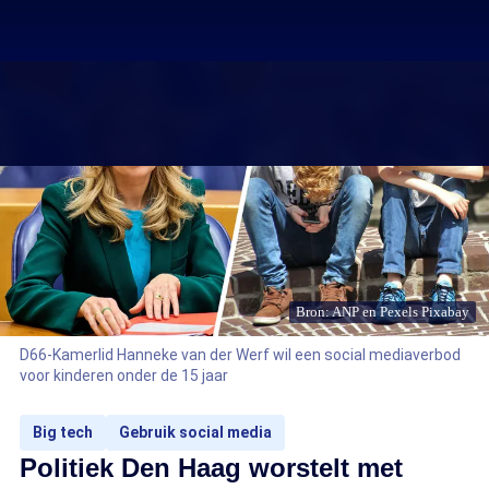
Bron: ANP en Pexels Pixabay
D66-Kamerlid Hanneke van der Werf wil een social mediaverbod
voor kinderen onder de 15 jaar
Big tech
Gebruik social media
Politiek Den Haag worstelt met