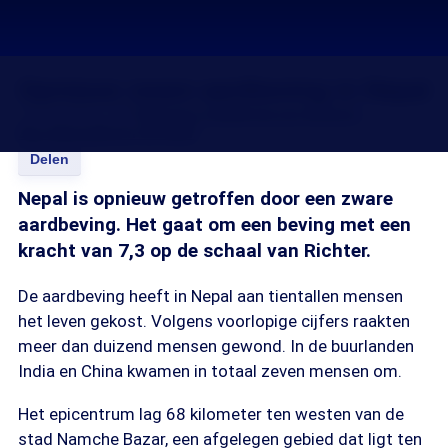
Opnieuw zware aardbeving in Nepal
12 mei 2015, 14:00
Herman Zaalberg
Loes Bomers
Bas Altena
Bram de Waal
Delen
Nepal is opnieuw getroffen door een zware
aardbeving. Het gaat om een beving met een
kracht van 7,3 op de schaal van Richter.
De aardbeving heeft in Nepal aan tientallen mensen
het leven gekost. Volgens voorlopige cijfers raakten
meer dan duizend mensen gewond. In de buurlanden
India en China kwamen in totaal zeven mensen om.
Het epicentrum lag 68 kilometer ten westen van de
stad Namche Bazar, een afgelegen gebied dat ligt ten