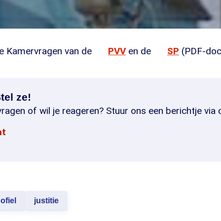
de Kamervragen van de
PVV
en de
SP
(PDF-doc
tel ze!
ragen of wil je reageren? Stuur ons een berichtje via 
at
ofiel
justitie