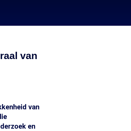
raal van
kkenheid van
lie
nderzoek en