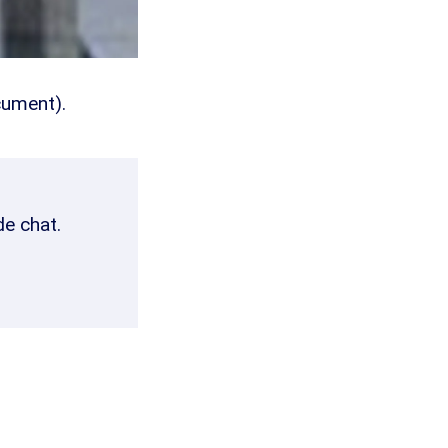
ument).
de chat.